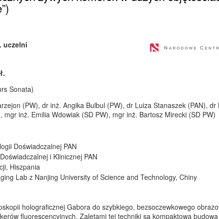
”)
. uczelni
ł.
rs Sonata)
arzejon (PW), dr inż. Angika Bulbul (PW), dr Luiza Stanaszek (PAN), dr
, mgr inż. Emilia Wdowiak (SD PW), mgr inż. Bartosz Mirecki (SD PW)
ologii Doświadczalnej PAN
Doświadczalnej i Klinicznej PAN
ji, Hiszpania
ing Lab z Nanjing University of Science and Technology, Chiny
roskopii holograficznej Gabora do szybkiego, bezsoczewkowego obraz
erów fluorescencyjnych. Zaletami tej techniki są kompaktowa budowa