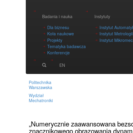
Badania i nauka
Instytuty
Dla biznesu
Instytut Automatyk
Koła naukowe
Instytut Metrologi
Projekty
Instytut Mikromech
Tematyka badawcza
Konferencje
EN
Politechnika
Warszawska
Wydział
Mechatroniki
Strona główna
»
Badania i nauka
»
Projekty
»
Proj
„Numerycznie zaawansowana bezso
znacznikowego obrazowania dynami