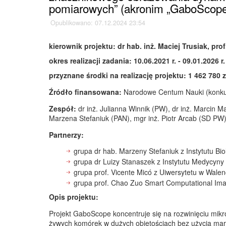
pomiarowych” (akronim „GaboScope
Opublikowano: 07.12.2024 23:54
kierownik projektu:
dr hab. inż. Maciej Trusiak, prof
okres realizacji zadania:
10.06.2021 r. - 09.01.2026 r.
przyznane środki na realizację projektu:
1 462 780 z
Źródło finansowana:
Narodowe Centum Nauki (konku
Zespół:
dr inż. Julianna Winnik (PW), dr inż. Marcin M
Marzena Stefaniuk (PAN), mgr inż. Piotr Arcab (SD PW)
Partnerzy:
grupa dr hab. Marzeny Stefaniuk z Instytutu Bi
grupa dr Luizy Stanaszek z Instytutu Medycyny 
grupa prof. Vicente Micó z Uiwersytetu w Walenc
grupa prof. Chao Zuo Smart Computational Imag
Opis projektu:
Projekt GaboScope koncentruje się na rozwinięciu mik
żywych komórek w dużych objętościach bez użycia mark