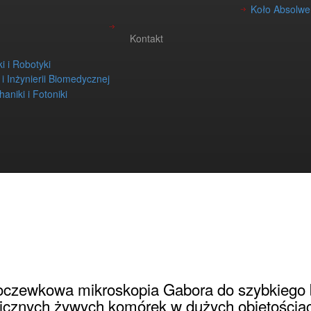
Koło Absolwen
Kontakt
i i Robotyki
i i Inżynierii Biomedycznej
aniki i Fotoniki
ekty zrealizowane
»
czewkowa mikroskopia Gabora do szybkiego 
cznych żywych komórek w dużych objętościa