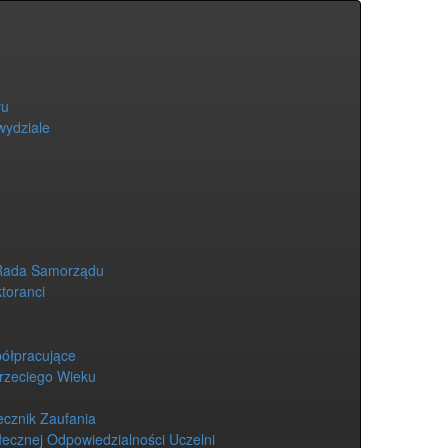
łu
wydziale
Rada Samorządu
ktoranci
półpracujące
Trzeciego Wieku
ecznik Zaufania
łecznej Odpowiedzialności Uczelni