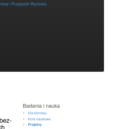
tów i Przyjaciół Wydziału
Badania i nauka
Dla biznesu
bez-
Koła naukowe
ch
Projekty