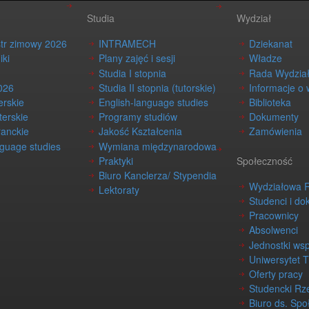
Studia
Wydział
str zimowy 2026
INTRAMECH
Dziekanat
iki
Plany zajęć i sesji
Władze
Studia I stopnia
Rada Wydzia
026
Studia II stopnia (tutorskie)
Informacje o 
erskie
English-language studies
Biblioteka
terskie
Programy studiów
Dokumenty
ranckie
Jakość Kształcenia
Zamówienia
nguage studies
Wymiana międzynarodowa
Praktyki
Społeczność
Biuro Kanclerza/ Stypendia
Wydziałowa 
Lektoraty
Studenci i do
Pracownicy
Absolwenci
Jednostki ws
Uniwersytet 
Oferty pracy
Studencki Rz
Biuro ds. Spo