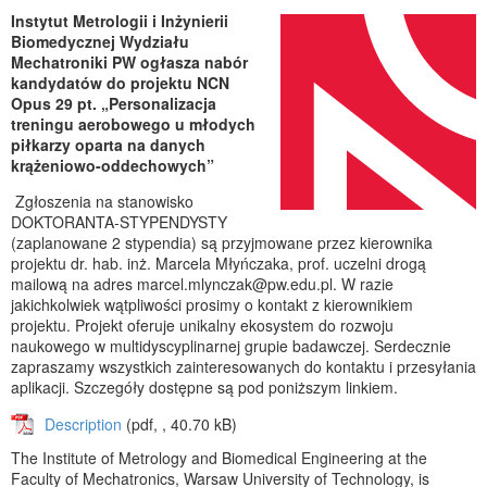
Instytut Metrologii i Inżynierii
Biomedycznej Wydziału
Mechatroniki PW ogłasza nabór
kandydatów do projektu NCN
Opus 29 pt. „Personalizacja
treningu aerobowego u młodych
piłkarzy oparta na danych
krążeniowo-oddechowych”
Zgłoszenia na stanowisko
DOKTORANTA-STYPENDYSTY
(zaplanowane 2 stypendia) są przyjmowane przez kierownika
projektu dr. hab. inż. Marcela Młyńczaka, prof. uczelni drogą
mailową na adres marcel.mlynczak@pw.edu.pl. W razie
jakichkolwiek wątpliwości prosimy o kontakt z kierownikiem
projektu. Projekt oferuje unikalny ekosystem do rozwoju
naukowego w multidyscyplinarnej grupie badawczej. Serdecznie
zapraszamy wszystkich zainteresowanych do kontaktu i przesyłania
aplikacji. Szczegóły dostępne są pod poniższym linkiem.
Description
(pdf, , 40.70 kB)
The Institute of Metrology and Biomedical Engineering at the
Faculty of Mechatronics, Warsaw University of Technology, is