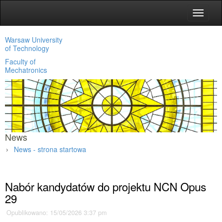
Toggle
navigat
Warsaw University
of Technology
Faculty of
Mechatronics
News
News - strona startowa
Main page
»
News
»
Nabór kandydatów do projektu NCN Opus
29
Opublikowano: 15/05/2026 3:37 pm