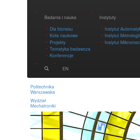
Badania i nauka
Instytuty
Dla biznesu
Instytut Automatyk
Koła naukowe
Instytut Metrologi
Projekty
Instytut Mikromech
Tematyka badawcza
Konferencje
EN
Politechnika
Warszawska
Wydział
Mechatroniki