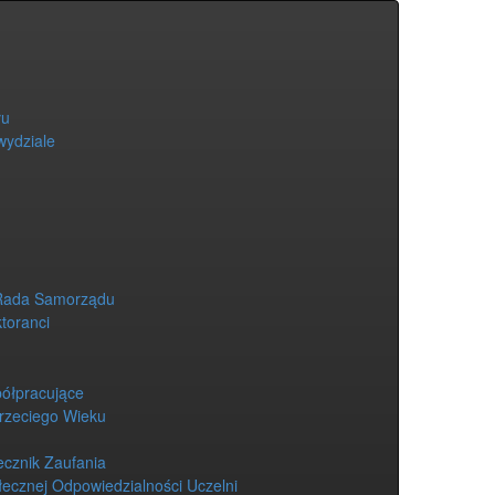
łu
wydziale
Rada Samorządu
ktoranci
półpracujące
Trzeciego Wieku
ecznik Zaufania
łecznej Odpowiedzialności Uczelni