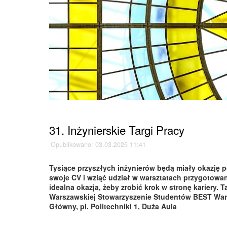
Strona główna
»
Aktualności
»
31. Inżynierskie Targi Pracy
Opublikowano: 03.03.2025 11:41
Tysiące przyszłych inżynierów będą miały okazję p
swoje CV i wziąć udział w warsztatach przygotowa
idealna okazja, żeby zrobić krok w stronę kariery. T
Warszawskiej Stowarzyszenie Studentów BEST Wars
Główny, pl. Politechniki 1, Duża Aula