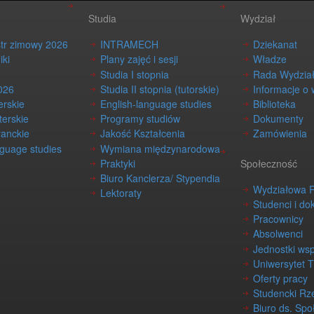
Studia
Wydział
str zimowy 2026
INTRAMECH
Dziekanat
iki
Plany zajęć i sesji
Władze
Studia I stopnia
Rada Wydzia
026
Studia II stopnia (tutorskie)
Informacje o 
erskie
English-language studies
Biblioteka
terskie
Programy studiów
Dokumenty
ranckie
Jakość Kształcenia
Zamówienia
nguage studies
Wymiana międzynarodowa
Praktyki
Społeczność
Biuro Kanclerza/ Stypendia
Wydziałowa 
Lektoraty
Studenci i do
Pracownicy
Absolwenci
Jednostki ws
Uniwersytet 
Oferty pracy
Studencki Rz
Biuro ds. Spo