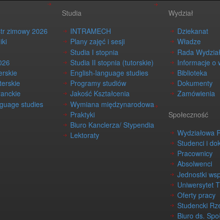
Studia
Wydział
str zimowy 2026
INTRAMECH
Dziekanat
iki
Plany zajęć i sesji
Władze
Studia I stopnia
Rada Wydzia
026
Studia II stopnia (tutorskie)
Informacje o 
erskie
English-language studies
Biblioteka
terskie
Programy studiów
Dokumenty
ranckie
Jakość Kształcenia
Zamówienia
nguage studies
Wymiana międzynarodowa
Praktyki
Społeczność
Biuro Kanclerza/ Stypendia
Wydziałowa 
Lektoraty
Studenci i do
Pracownicy
Absolwenci
Jednostki ws
Uniwersytet 
Oferty pracy
Studencki Rz
Biuro ds. Spo