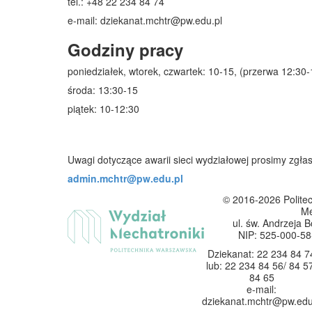
tel.: +48 22 234 84 74
e-mail: dziekanat.mchtr@pw.edu.pl
Godziny pracy
poniedziałek, wtorek, czwartek: 10-15, (przerwa 12:30-
środa: 13:30-15
piątek: 10-12:30
Uwagi dotyczące awarii sieci wydziałowej prosimy zgła
admin.mchtr@pw.edu.pl
© 2016-2026
Polite
Me
ul. św. Andrzeja B
NIP: 525-000-5
Dziekanat: 22 234 84 7
lub: 22 234 84 56/ 84 5
84 65
e-mail:
dziekanat.mchtr@pw.edu