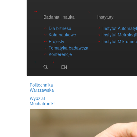
Badania i nauka
Instytuty
Dla biznesu
Instytut Automatyk
Koła naukowe
Instytut Metrologi
Projekty
Instytut Mikromech
Tematyka badawcza
Konferencje
EN
Politechnika
Warszawska
Wydział
Mechatroniki