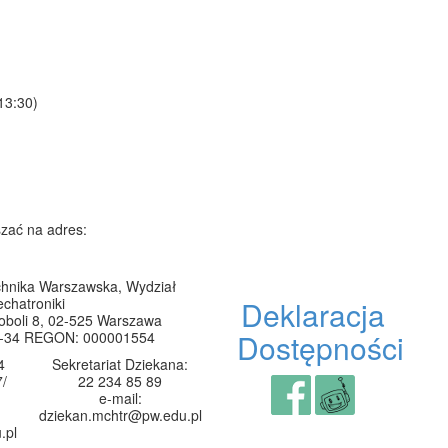
13:30)
szać na adres:
chnika Warszawska, Wydział
chatroniki
Deklaracja
oboli 8,
02-525 Warszawa
Dostępności
8-34
REGON: 000001554
4
Sekretariat Dziekana:
7/
22 234 85 89
e-mail:
dziekan.mchtr@pw.edu.pl
.pl