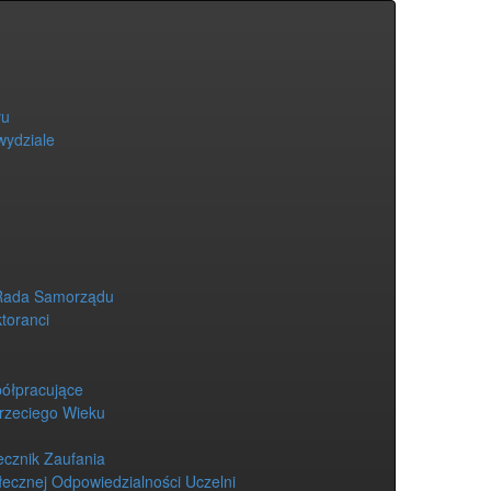
łu
wydziale
Rada Samorządu
ktoranci
półpracujące
Trzeciego Wieku
ecznik Zaufania
łecznej Odpowiedzialności Uczelni