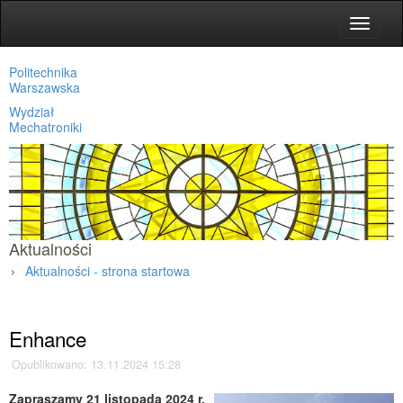
Toggle
navigat
Politechnika
Warszawska
Wydział
Mechatroniki
Aktualności
Aktualności - strona startowa
Strona główna
»
Aktualności
»
Enhance
Opublikowano: 13.11.2024 15:28
Zapraszamy 21 listopada 2024 r.