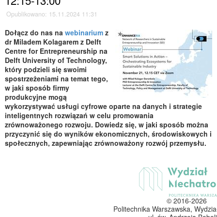
12:15-13:00
Opublikowano: 15.11.2024 11:31
Dołącz do nas na
webinarium
z
dr Miladem Kolagarem z Delft
Centre for Entrepreneurship na
Delft University of Technology,
który podzieli się swoimi
spostrzeżeniami na temat tego,
w jaki sposób firmy
produkcyjne mogą
wykorzystywać usługi cyfrowe oparte na danych i strategie
inteligentnych rozwiązań w celu promowania
zrównoważonego rozwoju. Dowiedz się, w jaki sposób można
przyczynić się do wyników ekonomicznych, środowiskowych i
społecznych, zapewniając zrównoważony rozwój przemysłu.
© 2016-2026
Politechnika Warszawska, Wydzia
ul. św. Andrzeja Boboli