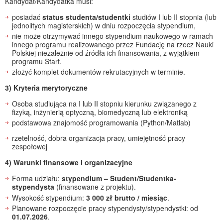
Kandydat/Kandydatka musi:
posiadać
status studenta/studentki
studiów I lub II stopnia (lub
jednolitych magisterskich) w dniu rozpoczęcia stypendium,
nie może otrzymywać innego stypendium naukowego w ramach
innego programu realizowanego przez Fundację na rzecz Nauki
Polskiej niezależnie od źródła ich finansowania, z wyjątkiem
programu Start.
złożyć komplet dokumentów rekrutacyjnych w terminie.
3) Kryteria merytoryczne
Osoba studiująca na I lub II stopniu kierunku związanego z
fizyką, inżynierią optyczną, biomedyczną lub elektroniką
podstawowa znajomość programowania (Python/Matlab)
rzetelność, dobra organizacja pracy, umiejętność pracy
zespołowej
4) Warunki finansowe i organizacyjne
Forma udziału:
stypendium – Student/Studentka-
stypendysta
(finansowane z projektu).
Wysokość stypendium:
3 000 zł brutto / miesiąc
.
Planowane rozpoczęcie pracy stypendysty/stypendystki: od
01.07.2026
.