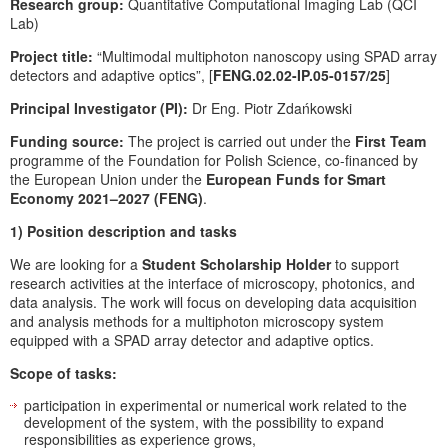
Research group:
Quantitative Computational Imaging Lab (QCI
Lab)
Project title:
“Multimodal multiphoton nanoscopy using SPAD array
detectors and adaptive optics”, [
FENG.02.02-IP.05-0157/25
]
Principal Investigator (PI):
Dr Eng. Piotr Zdańkowski
Funding source:
The project is carried out under the
First Team
programme of the Foundation for Polish Science, co-financed by
the European Union under the
European Funds for Smart
Economy 2021–2027 (FENG)
.
1) Position description and tasks
We are looking for a
Student Scholarship Holder
to support
research activities at the interface of microscopy, photonics, and
data analysis. The work will focus on developing data acquisition
and analysis methods for a multiphoton microscopy system
equipped with a SPAD array detector and adaptive optics.
Scope of tasks:
participation in experimental or numerical work related to the
development of the system, with the possibility to expand
responsibilities as experience grows,