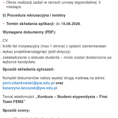
Okres realizacji zadań w ramach umowy stypendialnej: 3
miesiące
5) Procedura rekrutacyjna i terminy
Termin składania aplikacji:
do
15.06.2026
.
Wymagane dokumenty (PDF):
CV
krótki list motywacyjny (max 1 strona) z opisem zainteresowań
wykaz projektów/osiągnięć (jeśli dotyczy)
zaświadczenie o statusie studenta – może zostać dostarczone po
wyborze kandydata.
Sposób składania zgłoszeń:
Komplet dokumentów należy wysłać drogą mailową na adres:
piotr.zdankowski@pw.edu.pl
oraz
katarzyna.latoszek@pw.edu.pl
Temat wiadomości:
„Konkurs – Student-stypendysta – First
Team FENG”
Sposób oceny: