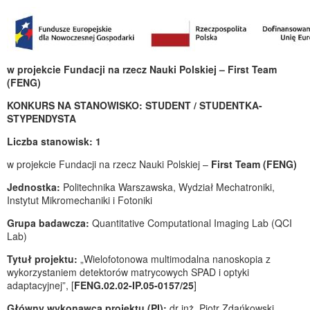
w projekcie Fundacji na rzecz Nauki Polskiej –
First Team
(FENG)
KONKURS NA STANOWISKO: STUDENT / STUDENTKA-
STYPENDYSTA
Liczba stanowisk: 1
w projekcie Fundacji na rzecz Nauki Polskiej –
First Team (FENG)
Jednostka:
Politechnika Warszawska, Wydział Mechatroniki,
Instytut Mikromechaniki i Fotoniki
Grupa badawcza:
Quantitative Computational Imaging Lab (QCI
Lab)
Tytuł projektu:
„Wielofotonowa multimodalna nanoskopia z
wykorzystaniem detektorów matrycowych SPAD i optyki
adaptacyjnej”, [
FENG.02.02-IP.05-0157/25
]
Główny wykonawca projektu (PI):
dr inż. Piotr Zdańkowski