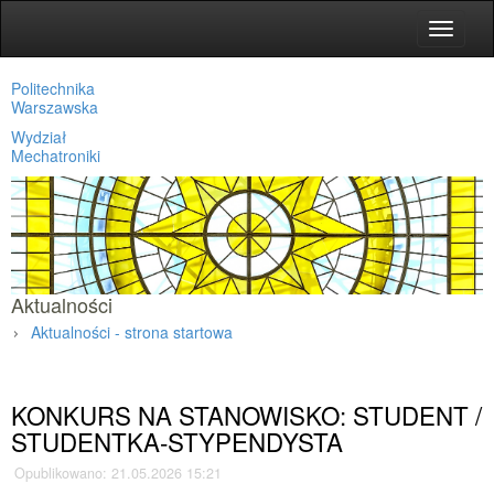
Toggle
navigat
Politechnika
Warszawska
Wydział
Mechatroniki
Aktualności
Aktualności - strona startowa
Strona główna
»
Aktualności
»
KONKURS NA STANOWISKO: STUDENT /
STUDENTKA-STYPENDYSTA
Opublikowano: 21.05.2026 15:21