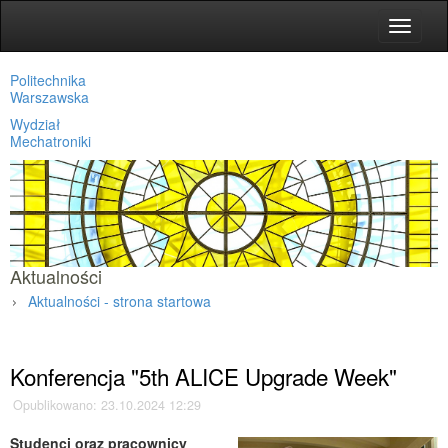
Toggle
navigat
Politechnika
Warszawska
Wydział
Mechatroniki
Aktualności
Aktualności - strona startowa
Strona główna
»
Aktualności
»
Konferencja "5th ALICE Upgrade Week"
Opublikowano: 23.10.2024 12:29
Studenci oraz pracownicy