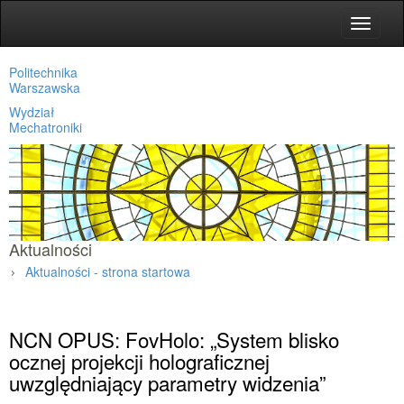
Toggle
navigat
Politechnika
Warszawska
Wydział
Mechatroniki
Aktualności
Aktualności - strona startowa
Strona główna
»
Aktualności
»
NCN OPUS: FovHolo: „System blisko
ocznej projekcji holograficznej
uwzględniający parametry widzenia”