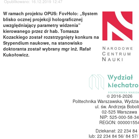
Opublikowano: 16.12.2019 12:47
W ramach projektu OPUS: FovHolo: „System
blisko ocznej projekcji holograficznej
uwzględniający parametry widzenia”
kierowanego przez dr hab. Tomasza
Kozackiego został rozstrzygnięty konkurs na
Stypendium naukowe, na stanowisko
doktoranta został wybrany
mgr inż. Rafał
Kukołowicz.
© 2016-2026
Politechnika Warszawska, Wydzia
ul. św. Andrzeja Boboli
02-525 Warszawa
NIP: 525-000-58-34
REGON: 00000155
Dziekanat: 22 234 84
lub: 22 234 84 56/ 84 57/