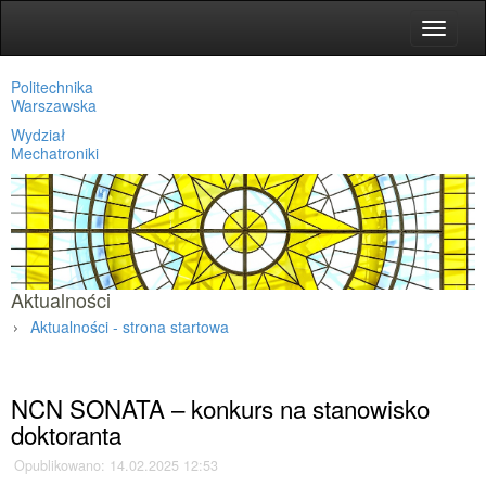
Toggle
navigat
Politechnika
Warszawska
Wydział
Mechatroniki
Aktualności
Aktualności - strona startowa
Strona główna
»
Aktualności
»
NCN SONATA – konkurs na stanowisko
doktoranta
Opublikowano: 14.02.2025 12:53