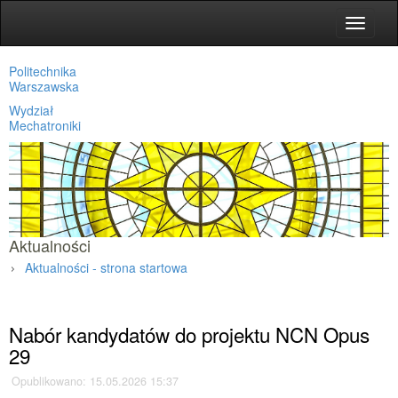
Toggle
navigat
Politechnika
Warszawska
Wydział
Mechatroniki
Aktualności
Aktualności - strona startowa
Strona główna
»
Aktualności
»
Nabór kandydatów do projektu NCN Opus
29
Opublikowano: 15.05.2026 15:37