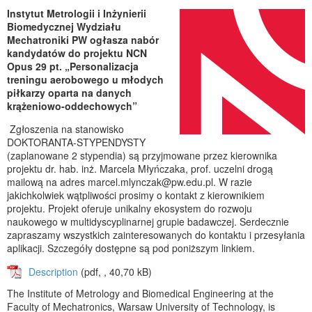
Instytut Metrologii i Inżynierii
Biomedycznej Wydziału
Mechatroniki PW ogłasza nabór
kandydatów do projektu NCN
Opus 29 pt. „Personalizacja
treningu aerobowego u młodych
piłkarzy oparta na danych
krążeniowo-oddechowych”
Zgłoszenia na stanowisko
DOKTORANTA-STYPENDYSTY
(zaplanowane 2 stypendia) są przyjmowane przez kierownika
projektu dr. hab. inż. Marcela Młyńczaka, prof. uczelni drogą
mailową na adres marcel.mlynczak@pw.edu.pl. W razie
jakichkolwiek wątpliwości prosimy o kontakt z kierownikiem
projektu. Projekt oferuje unikalny ekosystem do rozwoju
naukowego w multidyscyplinarnej grupie badawczej. Serdecznie
zapraszamy wszystkich zainteresowanych do kontaktu i przesyłania
aplikacji. Szczegóły dostępne są pod poniższym linkiem.
Description
(pdf, , 40,70 kB)
The Institute of Metrology and Biomedical Engineering at the
Faculty of Mechatronics, Warsaw University of Technology, is