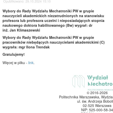
Opublikowano: 29.10.2024 15:10
Wybory do Rady Wydziału Mechatroniki PW w grupie
nauczycieli akademickich niezatrudnionych na stanowisku
profesora lub profesora uczelni i nieposiadających stopnia
naukowego doktora habilitowanego (Bw) wygrał: dr
inż. Jan Klimaszewski
Wybory do Rady Wydziału Mechatroniki PW w grupie
pracowników niebędących nauczycielami akademickimi (C)
wygrała: mgr Ilona Trendak
Gratulujemy!
Więcej w pliku -
link
.
© 2016-2026
Politechnika Warszawska, Wydzia
ul. św. Andrzeja Boboli
02-525 Warszawa
NIP: 525-000-58-34