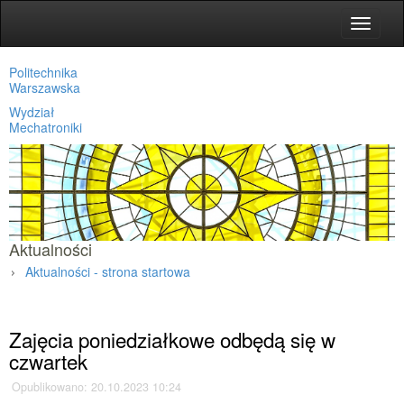
Toggle
navigat
Politechnika
Warszawska
Wydział
Mechatroniki
Aktualności
Aktualności - strona startowa
Strona główna
»
Aktualności
»
Zajęcia poniedziałkowe odbędą się w
czwartek
Opublikowano: 20.10.2023 10:24