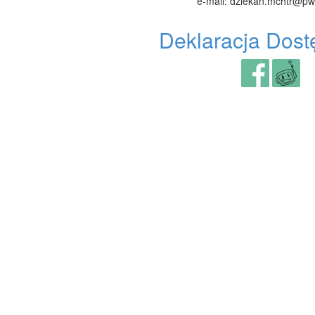
e-mail: dziekan.mchtr@pw
Deklaracja Dost