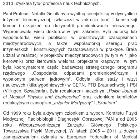
2010 uzyskała tytuł profesora nauk technicznych.
Pani Profesor Natalia Golnik była wybitną specjalistką w dyscyplinie
inżynierii biomedycznej, zwłaszcza w zakresie teorii i konstrukcji
komór i urządzeń do dozymetrii promieniowania mieszanego.
Wypromowała wielu doktorów w tym zakresie. Była autorką lub
współautorką wielu publikacji w prestiżowych czasopismach
międzynarodowych, a także współautorką szeregu prac
inżynierskich i konstrukcyjnych zastosowanych w praktyce. Brała
udział w realizacji 9 projektów międzynarodowych (w tym w 1 jako
kierownik) oraz kierowała wieloma projektami krajowymi, w tym
była koordynatorem części badawczej strategicznego programu
rządowego „Gospodarka odpadami promieniotwórczymi i
wypalonym paliwem jądrowym". Odbyła kilka staży i wizyt
naukowych (kilkutygodniowych) w CERN, PTB Braunschweig i PSI
(Villingen, Szwajcaria). Była redaktorem naczelnym
„Polish Journal
of Medical Physics and Engineering”
oraz członkiem komitetów
redakcyjnych czasopism
„Inżynier Medyczny”
i
„Ekoatom”
.
Od 1999 roku była aktywnym członkiem z wyboru Komitetu Fizyki
Medycznej, Radiobiologii i Diagnostyki Obrazowej PAN a od 2005
roku Wiceprzewodniczącą Zarządu Głównego Polskiego
Towarzystwa Fizyki Medycznej. W latach 2005 – 2011 z dużym
zaangażowaniem działała w European Federation of Medical