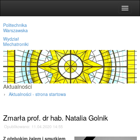
Toggle
navigat
Politechnika
Warszawska
Wydział
Mechatroniki
Aktualności
Aktualności - strona startowa
Strona główna
»
Aktualności
»
Zmarła prof. dr hab. Natalia Golnik
Opublikowano: 11.04.2020 14:55
Z głębokim żalem i smutkiem