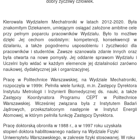
dobry życzliwy człowiek.
Kierowała Wydziałem Mechatroniki w latach 2012-2020. Była
znakomitym Dziekanem, umiejącym osiągać założone ambitne cele
przy pełnym poparciu pracowników Wydziału. Było to możliwe
dzięki Jej cechom osobistym: kompetencji, konsekwencji w
działaniu, a także pogodnemu usposobieniu i życzliwości dla
pracowników i studentów. Zawsze szanowała zdanie innych oraz
była otwarta na nowe pomysły. Jej oddanie sprawom Wydziału i
Uczelni było widać w każdym elemencie jej działalności zarówno
naukowej, dydaktycznej jak i organizacyjnej.
Pracę w Politechnice Warszawskiej, na Wydziale Mechatroniki,
rozpoczęła w 1999r. Pełniła wiele funkcji, m.in. Zastępcy Dyrektora
Instytutu Metrologii i Inżynierii Biomedycznej ds. nauki, a także
Zastępcy Koordynatora Programu CEPT w Politechnice
Warszawskiej. Wcześniej związana była z Instytutem Badań
Jądrowych, przekształconym następnie w Instytut Energii
Atomowej, w którym pełniła funkcję Zastępcy Dyrektora.
Pracę doktorską obroniła w 1988 r., a w 1997 roku uzyskała
stopień doktora habilitowanego nadany na Wydziale Fizyki
Uniwersytetu Warszawskiego, w zakresie fizyki stosowanej. W roku