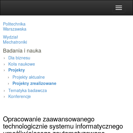
Toggle
navigat
Politechnika
Warszawska
Wydział
Mechatroniki
Badania i nauka
Dla biznesu
Koła naukowe
Projekty
Projekty aktualne
Projekty zrealizowane
Tematyka badawcza
Konferencje
Strona główna
»
Badania i nauka
»
Projekty
»
Projekty zrealizowane
»
Opracowanie zaawansowanego
technologicznie systemu informatycznego
umożliwiającego zautomatyzowane