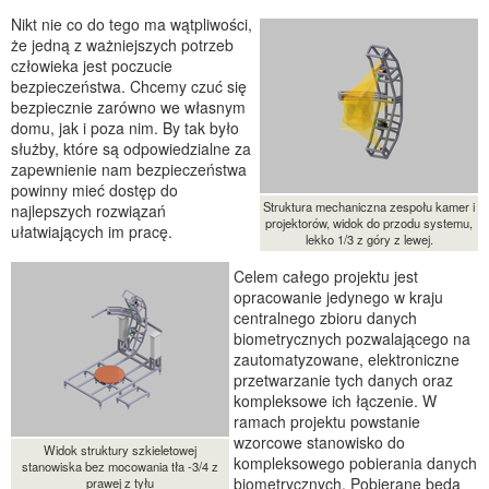
Nikt nie co do tego ma wątpliwości,
że jedną z ważniejszych potrzeb
człowieka jest poczucie
bezpieczeństwa. Chcemy czuć się
bezpiecznie zarówno we własnym
domu, jak i poza nim. By tak było
służby, które są odpowiedzialne za
zapewnienie nam bezpieczeństwa
powinny mieć dostęp do
Struktura mechaniczna zespołu kamer i
najlepszych rozwiązań
projektorów, widok do przodu systemu,
ułatwiających im pracę.
lekko 1/3 z góry z lewej.
Celem całego projektu jest
opracowanie jedynego w kraju
centralnego zbioru danych
biometrycznych pozwalającego na
zautomatyzowane, elektroniczne
przetwarzanie tych danych oraz
kompleksowe ich łączenie. W
ramach projektu powstanie
wzorcowe stanowisko do
Widok struktury szkieletowej
kompleksowego pobierania danych
stanowiska bez mocowania tła -3/4 z
biometrycznych. Pobierane będą
prawej z tyłu