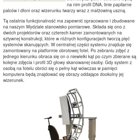
na nim profil DNA, linie papilarne
palców i dłoni oraz wizerunku twarzy wraz z małżowiną uszną.
Tą ostatnia funkcjonalność ma zapewnić opracowane i zbudowane
na naszym Wydziale stanowisko pomiarowe. Składa się ono z
dwóch projektorów oraz czterech kamer zamontowanych na
sztywnej konstrukcji, które w różnych konfiguracjach tworzą pięć
systemów skanujących. W centralnej części systemu znajduje się
zamontowany na platformie obrotowej fotel. Po zebraniu zdjęć z
jednego kierunku obraca się on o niewielki kąt po czym zbierane są
kolejne zdjęcia i profil 3D głowy skanowanej osoby. Gdy system z
osobą na fotelu obróci się o pełny kąt wówczas w pamięci
komputera będą znajdować się obrazy oddające dookolny jej
wizerunek.