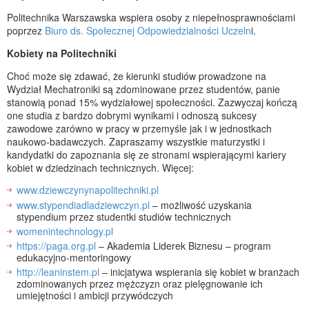
Politechnika Warszawska wspiera osoby z niepełnosprawnościami
poprzez
Biuro ds. Społecznej Odpowiedzialności Uczeln
i.
Kobiety na Politechniki
Choć może się zdawać, że kierunki studiów prowadzone na
Wydział Mechatroniki są zdominowane przez studentów, panie
stanowią ponad 15% wydziałowej społeczności. Zazwyczaj kończą
one studia z bardzo dobrymi wynikami i odnoszą sukcesy
zawodowe zarówno w pracy w przemyśle jak i w jednostkach
naukowo-badawczych. Zapraszamy wszystkie maturzystki i
kandydatki do zapoznania się ze stronami wspierającymi kariery
kobiet w dziedzinach technicznych. Więcej:
www.dziewczynynapolitechniki.pl
www.stypendiadladziewczyn.pl
– możliwość uzyskania
stypendium przez studentki studiów technicznych
womenintechnology.pl
https://paga.org.pl
– Akademia Liderek Biznesu – program
edukacyjno-mentoringowy
http://leaninstem.pl
– inicjatywa wspierania się kobiet w branżach
zdominowanych przez mężczyzn oraz pielęgnowanie ich
umiejętności i ambicji przywódczych