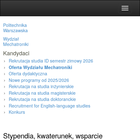
Toggle
navigat
Politechnika
Warszawska
Wydział
Mechatroniki
Kandydaci
Rekrutacja studia ID semestr zimowy 2026
Oferta Wydziału Mechatroniki
Oferta dydaktyczna
Nowe programy od 2025/2026
Rekrutacja na studia inżynierskie
Rekrutacja na studia magisterskie
Rekrutacja na studia doktoranckie
Recruitment for English-language studies
Konkurs
Strona główna
»
Kandydaci
»
Oferta Wydziału Mechatroniki
»
Stypendia, kwaterunek, wsparcie