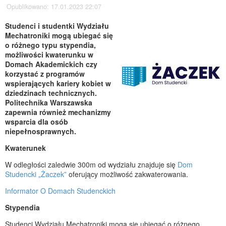
Opublikowano: 17.01.2023 22:07
Studenci i studentki Wydziału
Mechatroniki mogą ubiegać się
o różnego typu stypendia,
możliwości kwaterunku w
Domach Akademickich czy
korzystać z programów
wspierających kariery kobiet w
dziedzinach technicznych.
Politechnika Warszawska
zapewnia również mechanizmy
wsparcia dla osób
niepełnosprawnych.
Kwaterunek
W odległości zaledwie 300m od wydziału znajduje się
Dom
Studencki „Żaczek”
oferujący możliwość zakwaterowania.
Informator O Domach Studenckich
Stypendia
Studenci Wydziału Mechatroniki mogą się ubiegać o różnego