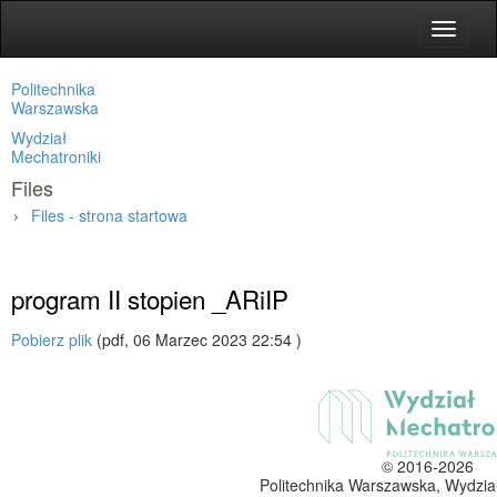
Toggle
navigat
Politechnika
Warszawska
Wydział
Mechatroniki
Files
Files - strona startowa
Media
»
Files
»
program II stopien _ARiIP
Pobierz plik
(pdf, 06 Marzec 2023 22:54 )
© 2016-2026
Politechnika Warszawska, Wydzia