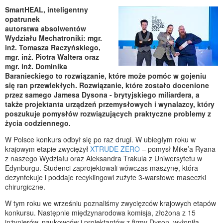
SmartHEAL, inteligentny
opatrunek
autorstwa absolwentów
Wydziału Mechatroniki: mgr.
inż. Tomasza Raczyńskiego,
mgr. inż. Piotra Waltera oraz
mgr. inż. Dominika
Baranieckiego to rozwiązanie, które może pomóc w gojeniu
się ran przewlekłych. Rozwiązanie, które zostało docenione
przez samego Jamesa Dysona - brytyjskiego miliardera, a
także projektanta urządzeń przemysłowych i wynalazcy, który
poszukuje pomysłów rozwiązujących praktyczne problemy z
życia codziennego.
W Polsce konkurs odbył się po raz drugi. W ubiegłym roku w
krajowym etapie zwyciężył
XTRUDE ZERO
– pomysł Mike’a Ryana
z naszego Wydziału oraz Aleksandra Trakula z Uniwersytetu w
Edynburgu. Studenci zaprojektowali wówczas maszynę, która
dezynfekuje i poddaje recyklingowi zużyte 3-warstowe maseczki
chirurgiczne.
W tym roku we wrześniu poznaliśmy zwycięzców krajowych etapów
konkursu. Następnie międzynarodowa komisja, złożona z 15
inżynierów, naukowców i projektantów z firmy Dyson, wyłoniła