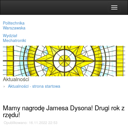
Toggle
navigat
Politechnika
Warszawska
Wydział
Mechatroniki
Aktualności
Aktualności - strona startowa
Strona główna
»
Aktualności
»
Mamy nagrodę Jamesa Dysona! Drugi rok z
rzędu!
Opublikowano: 16.11.2022 22:53