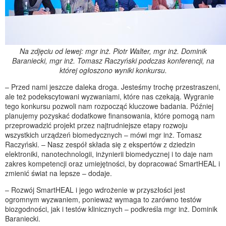
Na zdjęciu od lewej: mgr inż. Piotr Walter, mgr inż. Dominik
Baraniecki, mgr inż. Tomasz Raczyński
podczas konferencji, na
której ogłoszono wyniki konkursu.
– Przed nami jeszcze daleka droga. Jesteśmy trochę przestraszeni,
ale też podekscytowani wyzwaniami, które nas czekają. Wygranie
tego konkursu pozwoli nam rozpocząć kluczowe badania. Później
planujemy pozyskać dodatkowe finansowania, które pomogą nam
przeprowadzić projekt przez najtrudniejsze etapy rozwoju
wszystkich urządzeń biomedycznych – mówi mgr inż. Tomasz
Raczyński. – Nasz zespół składa się z ekspertów z dziedzin
elektroniki, nanotechnologii, inżynierii biomedycznej i to daje nam
zakres kompetencji oraz umiejętności, by dopracować SmartHEAL i
zmienić świat na lepsze – dodaje.
– Rozwój SmartHEAL i jego wdrożenie w przyszłości jest
ogromnym wyzwaniem, ponieważ wymaga to zarówno testów
biozgodności, jak i testów klinicznych – podkreśla mgr inż. Dominik
Baraniecki.