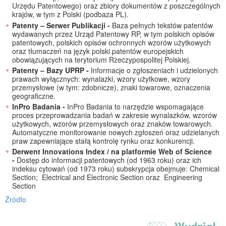
Urzędu Patentowego) oraz zbiory dokumentów z poszczególnych
krajów, w tym z Polski (podbaza PL).
Patenty – Serwer Publikacji -
Baza pełnych tekstów patentów
wydawanych przez Urząd Patentowy RP, w tym polskich opisów
patentowych, polskich opisów ochronnych wzorów użytkowych
oraz tłumaczeń na język polski patentów europejskich
obowiązujących na terytorium Rzeczypospolitej Polskiej.
Patenty – Bazy UPRP -
Informacje o zgłoszeniach i udzielonych
prawach wyłącznych: wynalazki, wzory użytkowe, wzory
przemysłowe (w tym: zdobnicze), znaki towarowe, oznaczenia
geograficzne.
InPro Badania -
InPro Badania to narzędzie wspomagające
proces przeprowadzania badań w zakresie wynalazków, wzorów
użytkowych, wzorów przemysłowych oraz znaków towarowych.
Automatyczne monitorowanie nowych zgłoszeń oraz udzielanych
praw zapewniające stałą kontrolę rynku oraz konkurencji.
Derwent Innovations Index / na platformie Web of Science
-
Dostęp do informacji patentowych (od 1963 roku) oraz ich
indeksu cytowań (od 1973 roku) subskrypcja obejmuje: Chemical
Section; Electrical and Electronic Section oraz Engineering
Section
Źródło