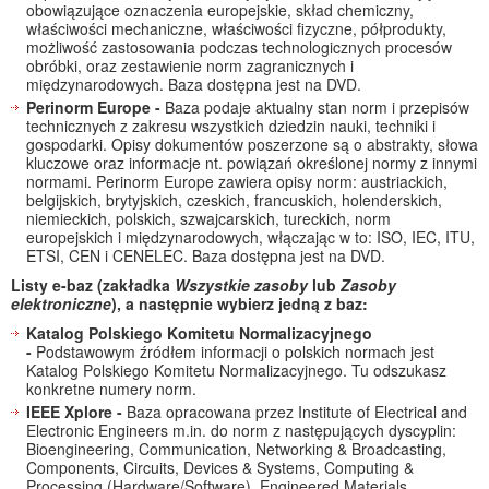
obowiązujące oznaczenia europejskie, skład chemiczny,
właściwości mechaniczne, właściwości fizyczne, półprodukty,
możliwość zastosowania podczas technologicznych procesów
obróbki, oraz zestawienie norm zagranicznych i
międzynarodowych. Baza dostępna jest na DVD.
Perinorm Europe -
Baza podaje aktualny stan norm i przepisów
technicznych z zakresu wszystkich dziedzin nauki, techniki i
gospodarki. Opisy dokumentów poszerzone są o abstrakty, słowa
kluczowe oraz informacje nt. powiązań określonej normy z innymi
normami. Perinorm Europe zawiera opisy norm: austriackich,
belgijskich, brytyjskich, czeskich, francuskich, holenderskich,
niemieckich, polskich, szwajcarskich, tureckich, norm
europejskich i międzynarodowych, włączając w to: ISO, IEC, ITU,
ETSI, CEN i CENELEC. Baza dostępna jest na DVD.
Listy e-baz (zakładka
Wszystkie zasoby
lub
Zasoby
elektroniczne
), a następnie wybierz jedną z baz:
Katalog Polskiego Komitetu Normalizacyjnego
-
Podstawowym źródłem informacji o polskich normach jest
Katalog Polskiego Komitetu Normalizacyjnego. Tu odszukasz
konkretne numery norm.
IEEE Xplore -
Baza opracowana przez Institute of Electrical and
Electronic Engineers m.in. do norm z następujących dyscyplin:
Bioengineering, Communication, Networking & Broadcasting,
Components, Circuits, Devices & Systems, Computing &
Processing (Hardware/Software), Engineered Materials,