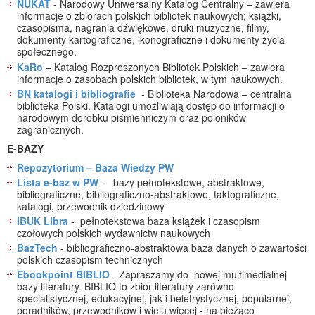
NUKAT
- Narodowy Uniwersalny Katalog Centralny – zawiera
informacje o zbiorach polskich bibliotek naukowych; książki,
czasopisma, nagrania dźwiękowe, druki muzyczne, filmy,
dokumenty kartograficzne, ikonograficzne i dokumenty życia
społecznego.
KaRo
– Katalog Rozproszonych Bibliotek Polskich – zawiera
informacje o zasobach polskich bibliotek, w tym naukowych.
BN katalogi i bibliografie
- Biblioteka Narodowa – centralna
biblioteka Polski. Katalogi umożliwiają dostęp do informacji o
narodowym dorobku piśmienniczym oraz poloników
zagranicznych.
E-BAZY
Repozytorium – Baza Wiedzy PW
Lista e-baz w PW
- bazy pełnotekstowe, abstraktowe,
bibliograficzne, bibliograficzno-abstraktowe, faktograficzne,
katalogi, przewodnik dziedzinowy
IBUK Libra
- pełnotekstowa baza książek i czasopism
czołowych polskich wydawnictw naukowych
BazTech
- bibliograficzno-abstraktowa baza danych o zawartości
polskich czasopism technicznych
Ebookpoint BIBLIO
- Zapraszamy do nowej multimedialnej
bazy literatury. BIBLIO to zbiór literatury zarówno
specjalistycznej, edukacyjnej, jak i beletrystycznej, popularnej,
poradników, przewodników i wielu więcej - na bieżąco