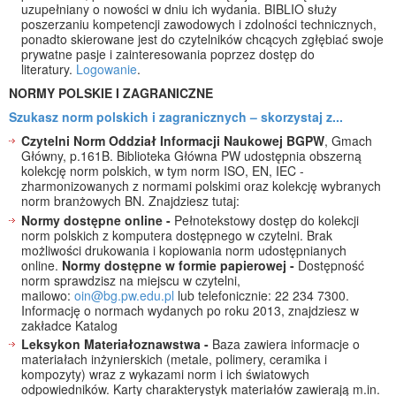
uzupełniany o nowości w dniu ich wydania. BIBLIO służy
poszerzaniu kompetencji zawodowych i zdolności technicznych,
ponadto skierowane jest do czytelników chcących zgłębiać swoje
prywatne pasje i zainteresowania poprzez dostęp do
literatury.
Logowanie
.
NORMY POLSKIE I ZAGRANICZNE
Szukasz norm polskich i zagranicznych – skorzystaj z...
Czytelni Norm Oddział Informacji Naukowej BGPW
, Gmach
Główny, p.161B.
Biblioteka Główna PW udostępnia obszerną
kolekcję norm polskich, w tym norm ISO, EN, IEC -
zharmonizowanych z normami polskimi oraz kolekcję wybranych
norm branżowych BN. Znajdziesz tutaj:
Normy dostępne online -
Pełnotekstowy dostęp do kolekcji
norm polskich z komputera dostępnego w czytelni. Brak
możliwości drukowania i kopiowania norm udostępnianych
online.
Normy dostępne w formie papierowej -
Dostępność
norm sprawdzisz na miejscu w czytelni,
mailowo:
oin@bg.pw.edu.pl
lub telefonicznie: 22 234 7300.
Informację o normach wydanych po roku 2013, znajdziesz w
zakładce Katalog
Leksykon Materiałoznawstwa -
Baza zawiera informacje o
materiałach inżynierskich (metale, polimery, ceramika i
kompozyty) wraz z wykazami norm i ich światowych
odpowiedników. Karty charakterystyk materiałów zawierają m.in.