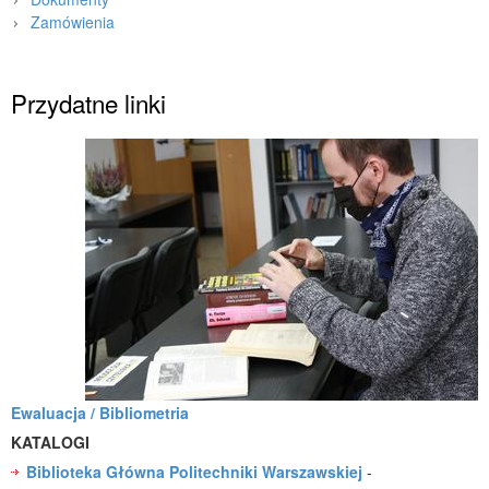
Zamówienia
Strona główna
»
Wydział
»
Biblioteka
»
Przydatne linki
Ewaluacja / Bibliometria
KATALOGI
Biblioteka Główna Politechniki Warszawskiej
-