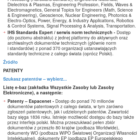
Dielectrics & Plasmas, Engineering Profession, Fields, Waves &
Electromagnetics, General Topics for Engineers (Math, Science
& Engineering), Geoscience, Nuclear Engineering, Photonics &
Electro-Optics, Power, Energy, & Industry Applications, Robotics
& Control Systems, Signal Processing & Analysis, Transportation.
IHS Standards Expert / serwis norm technicznych -
Dostęp
(do poziomu abstraktu) z jednej platformy do aktywnych oraz
archiwalnych dokumentów technicznych (głównie norm
i standardów) z ponad 370 organizacji ustanawiających
standardy techniczne z całego świata (oprócz Polski).
Źródło
PATENTY
Szukasz patentów – wybierz...
Listę e-baz (zakładka Wszystkie Zasoby lub Zasoby
Elektroniczne), a następnie:
Patenty – Espacenet -
Dostęp do ponad 70 milionów
dokumentów patentowych z całego świata, w tym zarówno
zgłoszeń patentowych, jak i udzielonych patentów. Zawartość
bazy sięga 1836 roku. Istnieje możliwość dostępu do bazy także
przez interfejs polski. Można przeszukiwać pełen zbiór
dokumentów z przeszło 80 krajów (podbaza Worldwide),
dokumenty WO (podbaza WIPO Światowej Organizacji Własności
Intelektualnej), dokumenty EP (podbaza EP Europejskiego