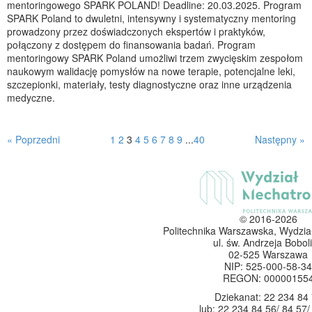
mentoringowego SPARK POLAND! Deadline: 20.03.2025. Program
SPARK Poland to dwuletni, intensywny i systematyczny mentoring
prowadzony przez doświadczonych ekspertów i praktyków,
połączony z dostępem do finansowania badań. Program
mentoringowy SPARK Poland umożliwi trzem zwycięskim zespołom
naukowym walidację pomysłów na nowe terapie, potencjalne leki,
szczepionki, materiały, testy diagnostyczne oraz inne urządzenia
medyczne.
« Poprzedni
1
2
3
4
5
6
7
8
9
...
40
Następny »
© 2016-2026
Politechnika Warszawska, Wydzia
ul. św. Andrzeja Boboli
02-525 Warszawa
NIP: 525-000-58-34
REGON: 00000155
Dziekanat: 22 234 84
lub: 22 234 84 56/ 84 57/