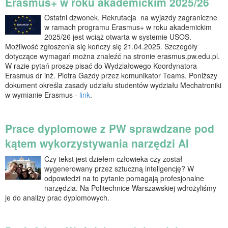
Erasmus+ w roku akademickim 2025/26
Ostatni dzwonek. Rekrutacja na wyjazdy zagraniczne
w ramach programu Erasmus+ w roku akademickim
2025/26 jest wciąż otwarta w systemie USOS.
Możliwość zgłoszenia się kończy się 21.04.2025. Szczegóły
dotyczące wymagań można znaleźć na stronie erasmus.pw.edu.pl.
W razie pytań proszę pisać do Wydziałowego Koordynatora
Erasmus dr inż. Piotra Gazdy przez komunikator Teams. Poniższy
dokument określa zasady udziału studentów wydziału Mechatroniki
w wymianie Erasmus -
link
.
Prace dyplomowe z PW sprawdzane pod
kątem wykorzystywania narzędzi AI
Czy tekst jest dziełem człowieka czy został
wygenerowany przez sztuczną inteligencję? W
odpowiedzi na to pytanie pomagają profesjonalne
narzędzia. Na Politechnice Warszawskiej wdrożyliśmy
je do analizy prac dyplomowych.