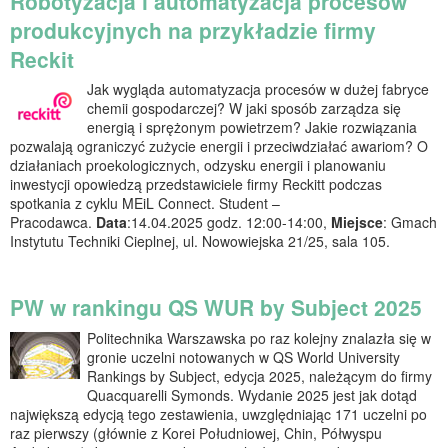
Robotyzacja i automatyzacja procesów
produkcyjnych na przykładzie firmy
Reckit
Jak wygląda automatyzacja procesów w dużej fabryce
chemii gospodarczej? W jaki sposób zarządza się
energią i sprężonym powietrzem? Jakie rozwiązania
pozwalają ograniczyć zużycie energii i przeciwdziałać awariom? O
działaniach proekologicznych, odzysku energii i planowaniu
inwestycji opowiedzą przedstawiciele firmy Reckitt podczas
spotkania z cyklu MEiL Connect. Student –
Pracodawca.
Data
:14.04.2025 godz. 12:00-14:00,
Miejsce
: Gmach
Instytutu Techniki Cieplnej, ul. Nowowiejska 21/25, sala 105.
PW w rankingu QS WUR by Subject 2025
Politechnika Warszawska po raz kolejny znalazła się w
gronie uczelni notowanych w QS World University
Rankings by Subject, edycja 2025, należącym do firmy
Quacquarelli Symonds. Wydanie 2025 jest jak dotąd
największą edycją tego zestawienia, uwzględniając 171 uczelni po
raz pierwszy (głównie z Korei Południowej, Chin, Półwyspu