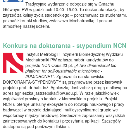
Tradycyjnie wydarzenie odbędzie się w Gmachu
Głównym PW w godzinach 10.00–15.00. To doskonała okazja, by
zajrzeć za kulisy życia studenckiego – porozmawiać ze studentami,
poznać kierunki studiów, zwłaszcza Mechatronikę, i poczuć
atmosferę naszej uczelni.
Konkurs na doktoranta - stypendium NCN
Instytut Metrologii i Inżynierii Biomedycznej Wydziału
Mechatroniki PW ogłasza nabór kandydatów do
projektu NCN Opus 23 pt. „
A two-dimensional bio-
platform for self-sustainable microbiome -
2DMICRONET
”. Zgłoszenia na stanowisko
DOKTORANTA-STYPENDYSTY są przyjmowane przez kierownik
projektu prof. dr hab. inż. Agnieszkę Jastrzębską drogą mailową na
adres agnieszka.jastrzebska@pw.edu.pl. W razie jakichkolwiek
wątpliwości prosimy o kontakt z kierownikiem projektu. Projekt
NCN-u oferuje unikalny ekosystem do rozwoju naukowego i pracy
badawczej w prężnie działającej multidyscyplinarnej grupie we
współpracy międzynarodowej. Serdecznie zapraszamy wszystkich
zainteresowanych do kontaktu i przesyłania aplikacji. Szczegóły
dostępne są pod poniższym linkiem.