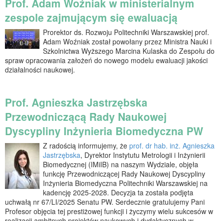
Prof. Adam Woźniak w ministerialnym
zespole zajmującym się ewaluacją
Prorektor ds. Rozwoju Politechniki Warszawskiej prof.
Adam Woźniak został powołany przez Ministra Nauki i
Szkolnictwa Wyższego Marcina Kulaska do Zespołu do
spraw opracowania założeń do nowego modelu ewaluacji jakości
działalności naukowej.
Prof. Agnieszka Jastrzębska
Przewodniczącą Rady Naukowej
Dyscypliny Inżynieria Biomedyczna PW
Z radością informujemy, że
prof. dr hab. inż. Agnieszka
Jastrzębska
, Dyrektor Instytutu Metrologii i Inżynierii
Biomedycznej (IMiIB) na naszym Wydziale, objęła
funkcję Przewodniczącej Rady Naukowej Dyscypliny
Inżynieria Biomedyczna Politechniki Warszawskiej na
kadencję 2025-2028. Decyzja ta została podjęta
uchwałą nr 67/LI/2025 Senatu PW. Serdecznie gratulujemy Pani
Profesor objęcia tej prestiżowej funkcji i życzymy wielu sukcesów w
realizacji ambitnych projektów naukowych i dydaktycznych w