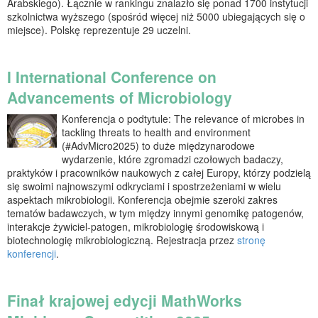
Arabskiego). Łącznie w rankingu znalazło się ponad 1700 instytucji
szkolnictwa wyższego (spośród więcej niż 5000 ubiegających się o
miejsce). Polskę reprezentuje 29 uczelni.
I International Conference on
Advancements of Microbiology
Konferencja o podtytule: The relevance of microbes in
tackling threats to health and environment
(#AdvMicro2025) to duże międzynarodowe
wydarzenie, które zgromadzi czołowych badaczy,
praktyków i pracowników naukowych z całej Europy, którzy podzielą
się swoimi najnowszymi odkryciami i spostrzeżeniami w wielu
aspektach mikrobiologii. Konferencja obejmie szeroki zakres
tematów badawczych, w tym między innymi genomikę patogenów,
interakcje żywiciel-patogen, mikrobiologię środowiskową i
biotechnologię mikrobiologiczną. Rejestracja przez
stronę
konferencji
.
Finał krajowej edycji MathWorks