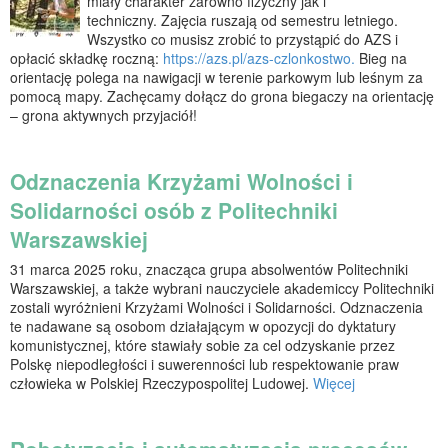
miały charakter zarówno fizyczny jak i
techniczny. Zajęcia ruszają od semestru letniego.
Wszystko co musisz zrobić to przystąpić do AZS i
opłacić składkę roczną:
https://azs.pl/azs-czlonkostwo.
Bieg na
orientację polega na nawigacji w terenie parkowym lub leśnym za
pomocą mapy. Zachęcamy dołącz do grona biegaczy na orientację
– grona aktywnych przyjaciół!
Odznaczenia Krzyżami Wolności i
Solidarności osób z Politechniki
Warszawskiej
31 marca 2025 roku, znacząca grupa absolwentów Politechniki
Warszawskiej, a także wybrani nauczyciele akademiccy Politechniki
zostali wyróżnieni Krzyżami Wolności i Solidarności. Odznaczenia
te nadawane są osobom działającym w opozycji do dyktatury
komunistycznej, które stawiały sobie za cel odzyskanie przez
Polskę niepodległości i suwerenności lub respektowanie praw
człowieka w Polskiej Rzeczypospolitej Ludowej.
Więcej