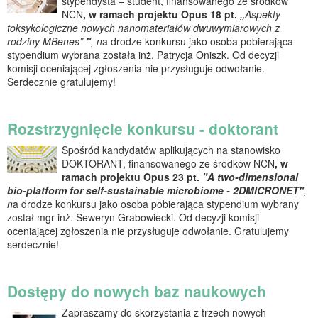
stypendysta – student, finansowanego ze środków
NCN
,
w ramach projektu Opus 18 pt.
„
Aspekty
toksykologiczne nowych nanomateriałów dwuwymiarowych z
rodziny MBenes
”
"
, n
a drodze konkursu jako osoba pobierająca
stypendium wybrana została inż. Patrycja Oniszk. Od decyzji
komisji oceniającej zgłoszenia nie przysługuje odwołanie.
Serdecznie gratulujemy!
Rozstrzygnięcie konkursu - doktorant
Spośród kandydatów aplikujących na stanowisko
DOKTORANT, finansowanego ze środków NCN
,
w
ramach projektu Opus 23 pt.
"A two-dimensional
bio-platform for self-sustainable microbiome - 2DMICRONET"
,
n
a drodze konkursu jako osoba pobierająca stypendium wybrany
został mgr inż. Seweryn Grabowiecki. Od decyzji komisji
oceniającej zgłoszenia nie przysługuje odwołanie. Gratulujemy
serdecznie!
Dostępy do nowych baz naukowych
Zapraszamy do skorzystania z trzech nowych