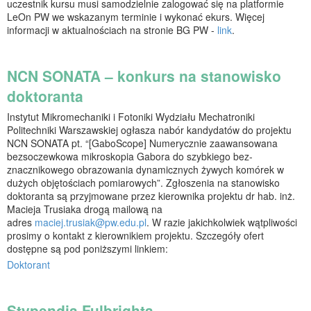
uczestnik kursu musi samodzielnie zalogować się na platformie
LeOn PW we wskazanym terminie i wykonać ekurs. Więcej
informacji w aktualnościach na stronie BG PW -
link
.
NCN SONATA – konkurs na stanowisko
doktoranta
Instytut Mikromechaniki i Fotoniki Wydziału Mechatroniki
Politechniki Warszawskiej ogłasza nabór kandydatów do projektu
NCN SONATA pt. “[GaboScope] Numerycznie zaawansowana
bezsoczewkowa mikroskopia Gabora do szybkiego bez-
znacznikowego obrazowania dynamicznych żywych komórek w
dużych objętościach pomiarowych”. Zgłoszenia na stanowisko
doktoranta są przyjmowane przez kierownika projektu dr hab. inż.
Macieja Trusiaka drogą mailową na
adres
maciej.trusiak@pw.edu.pl
. W razie jakichkolwiek wątpliwości
prosimy o kontakt z kierownikiem projektu. Szczegóły ofert
dostępne są pod poniższymi linkiem:
Doktorant
Stypendia Fulbrighta