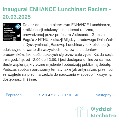
Inaugural ENHANCE Lunchinar: Racism -
20.03.2025
Dołącz do nas na pierwszym ENHANCE Lunchinarze,
krótkiej sesji edukacyjnej na temat rasizmu,
prowadzonej przez profesora Aleksandra Gamsta
Page'a z NTNU, z okazji Międzynarodowego Dnia Walki
z Dyskryminacją Rasową. Lunchinary to krótkie sesje
edukacyjne, otwarte dla wszystkich – zarówno studentów,
pracowników, jak i osób uczących się przez całe życie. Każda sesja
trwa godzinę, od 12:00 do 13:00, i jest dostępna online za darmo.
Sesje wspierają krytyczne myślenie i pobudzają publiczną debatę.
Podczas spotkań poruszamy tematy takie jak antyrasizm, przemoc
ze względu na płeć, narzędzia do nauczania w sposób inkluzywny,
dostępność IT i inne.
« Poprzedni
1
2
3
4
5
6
7
8
9
10
...
40
Następny »