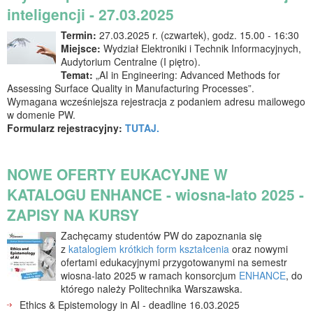
inteligencji - 27.03.2025
Termin:
27.03.2025 r. (czwartek), godz. 15.00 - 16:30
Miejsce:
Wydział Elektroniki i Technik Informacyjnych,
Audytorium Centralne (I piętro).
Temat:
„AI in Engineering: Advanced Methods for
Assessing Surface Quality in Manufacturing Processes”.
Wymagana wcześniejsza rejestracja z podaniem adresu mailowego
w domenie PW.
Formularz rejestracyjny:
TUTAJ.
NOWE OFERTY EUKACYJNE W
KATALOGU ENHANCE - wiosna-lato 2025 -
ZAPISY NA KURSY
Zachęcamy studentów PW do zapoznania się
z
katalogiem krótkich form kształcenia
oraz nowymi
ofertami edukacyjnymi przygotowanymi na semestr
wiosna-lato 2025 w ramach konsorcjum
ENHANCE
, do
którego należy Politechnika Warszawska.
Ethics & Epistemology in AI - deadline ️16.03.2025