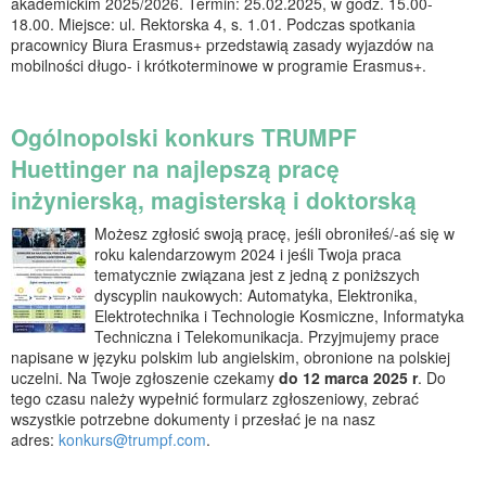
akademickim 2025/2026. Termin: 25.02.2025, w godz. 15.00-
18.00. Miejsce: ul. Rektorska 4, s. 1.01. Podczas spotkania
pracownicy Biura Erasmus+ przedstawią zasady wyjazdów na
mobilności długo- i krótkoterminowe w programie Erasmus+.
Ogólnopolski konkurs TRUMPF
Huettinger na najlepszą pracę
inżynierską, magisterską i doktorską
Możesz zgłosić swoją pracę, jeśli obroniłeś/-aś się w
roku kalendarzowym 2024 i jeśli Twoja praca
tematycznie związana jest z jedną z poniższych
dyscyplin naukowych: Automatyka, Elektronika,
Elektrotechnika i Technologie Kosmiczne, Informatyka
Techniczna i Telekomunikacja. Przyjmujemy prace
napisane w języku polskim lub angielskim, obronione na polskiej
uczelni. Na Twoje zgłoszenie czekamy
do 12 marca 2025 r
. Do
tego czasu należy wypełnić formularz zgłoszeniowy, zebrać
wszystkie potrzebne dokumenty i przesłać je na nasz
adres:
konkurs@trumpf.com
.