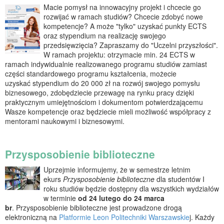
Macie pomysł na innowacyjny projekt i chcecie go
rozwijać w ramach studiów? Chcecie zdobyć nowe
kompetencje? A może "tylko" uzyskać punkty ECTS
oraz stypendium na realizację swojego
przedsięwzięcia? Zapraszamy do "Uczelni przyszłości".
W ramach projektu: otrzymacie min. 24 ECTS w
ramach indywidualnie realizowanego programu studiów zamiast
części standardowego programu kształcenia, możecie
uzyskać stypendium do 20 000 zł na rozwój swojego pomysłu
biznesowego, zdobędziecie przewagę na rynku pracy dzięki
praktycznym umiejętnościom i dokumentom potwierdzającemu
Wasze kompetencje oraz będziecie mieli możliwość współpracy z
mentorami naukowymi i biznesowymi.
Przysposobienie biblioteczne
Uprzejmie informujemy, że w semestrze letnim
ekurs
Przysposobienie biblioteczne
dla studentów I
roku studiów będzie dostępny dla wszystkich wydziałów
w terminie
od 24 lutego do 24 marca
br
. Przysposobienie biblioteczne jest prowadzone drogą
elektroniczną na
Platformie Leon Politechniki Warszawskie
j. Każdy