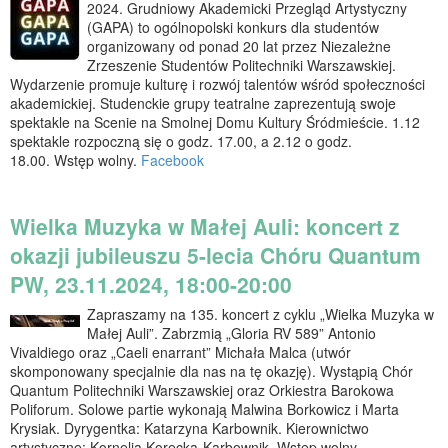
2024. Grudniowy Akademicki Przegląd Artystyczny
(GAPA) to ogólnopolski konkurs dla studentów
organizowany od ponad 20 lat przez Niezależne
Zrzeszenie Studentów Politechniki Warszawskiej.
Wydarzenie promuje kulturę i rozwój talentów wśród społeczności
akademickiej. Studenckie grupy teatralne zaprezentują swoje
spektakle na Scenie na Smolnej Domu Kultury Śródmieście. 1.12
spektakle rozpoczną się o godz. 17.00, a 2.12 o godz.
18.00. Wstęp wolny.
Facebook
Wielka Muzyka w Małej Auli: koncert z
okazji jubileuszu 5-lecia Chóru Quantum
PW, 23.11.2024, 18:00-20:00
Zapraszamy na 135. koncert z cyklu „Wielka Muzyka w
Małej Auli”. Zabrzmią „Gloria RV 589” Antonio
Vivaldiego oraz „Caeli enarrant” Michała Malca (utwór
skomponowany specjalnie dla nas na tę okazję). Wystąpią Chór
Quantum Politechniki Warszawskiej oraz Orkiestra Barokowa
Poliforum. Solowe partie wykonają Malwina Borkowicz i Marta
Krysiak. Dyrygentka: Katarzyna Karbownik. Kierownictwo
artystyczne: Kornelia Korecka-Karbownik. Wstęp wolny.