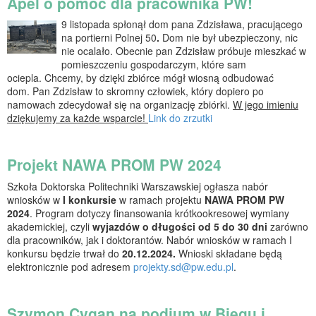
Apel o pomoc dla pracownika PW!
9 listopada spłonął dom pana Zdzisława, pracującego
na portierni Polnej 50
.
Dom nie był ubezpieczony, nic
nie ocalało. Obecnie pan Zdzisław próbuje mieszkać w
pomieszczeniu gospodarczym, które sam
ociepla. Chcemy, by dzięki zbiórce mógł wiosną odbudować
dom. Pan Zdzisław to skromny człowiek, który dopiero po
namowach zdecydował się na organizację zbiórki.
W jego imieniu
dziękujemy za każde wsparcie!
Link do zrzutki
Projekt NAWA PROM PW 2024
Szkoła Doktorska Politechniki Warszawskiej ogłasza nabór
wniosków w
I konkursie
w ramach projektu
NAWA PROM PW
2024
. Program dotyczy finansowania krótkookresowej wymiany
akademickiej, czyli
wyjazdów o długości od 5 do 30 dni
zarówno
dla pracowników, jak i doktorantów. Nabór wniosków w ramach I
konkursu będzie trwał do
20.12.2024.
Wnioski składane będą
elektronicznie pod adresem
projekty.sd@pw.edu.pl
.
Szymon Cygan na podium w Biegu i