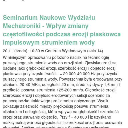
Seminarium Naukowe Wydziału
Mechatroniki - Wpływ zmiany
częstotliwości podczas erozji piaskowca
impulsowym strumieniem wody
20.11 (środa), 10:30 w Centrum Wykładowym (sala 14)
W niniejszym opracowaniu położono nacisk na technologię
pulsacyjnego strumienia wody do erozji skał. Zjawiska erozji są
badane jako głębokość erozji, szerokość erozji i objętość erozji
piaskowca przy częstotliwości f = 20 000-40 000 Hz przy użyciu
pulsacyjnego strumienia wody. Powierzchnia była erodowana przy
ciśnieniu 20-40 MPa, odległości 20 mm, średnicy dyszy 1,6 mm i
prędkości posuwu strumienia 125-200 mm/s. Głębokość erozji,
szerokość erozji i objętość erodowanych sekcji oceniono za
pomocą bezkontaktowego profilometru optycznego. Wynik
pokazuje zależność między prędkością posuwu strumienia,
ciśnieniem i odległością, która wpływa na głębokość i szerokość
erozji oraz usuwanie objętości. Przy f = 40 000 Hz uzyskano
maksymalną wartość głębokości i szerokości erozji oraz usuwania
objętości. Analiza mikrostrukturalna Skaningowy mikroskop