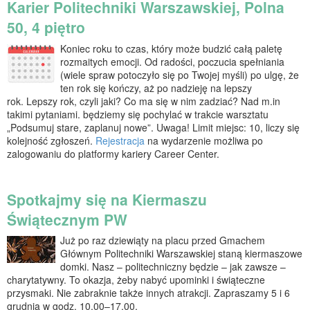
Karier Politechniki Warszawskiej, Polna
50, 4 piętro
Koniec roku to czas, który może budzić całą paletę
rozmaitych emocji. Od radości, poczucia spełniania
(wiele spraw potoczyło się po Twojej myśli) po ulgę, że
ten rok się kończy, aż po nadzieję na lepszy
rok. Lepszy rok, czyli jaki? Co ma się w nim zadziać? Nad m.in
takimi pytaniami. będziemy się pochylać w trakcie warsztatu
„Podsumuj stare, zaplanuj nowe”. Uwaga! Limit miejsc: 10, liczy się
kolejność zgłoszeń.
Rejestracja
na wydarzenie możliwa po
zalogowaniu do platformy kariery Career Center.
Spotkajmy się na Kiermaszu
Świątecznym PW
Już po raz dziewiąty na placu przed Gmachem
Głównym Politechniki Warszawskiej staną kiermaszowe
domki. Nasz – politechniczny będzie – jak zawsze –
charytatywny. To okazja, żeby nabyć upominki i świąteczne
przysmaki. Nie zabraknie także innych atrakcji. Zapraszamy 5 i 6
grudnia w godz. 10.00–17.00.