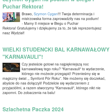
Puchar Rektora!
Brawo,
Szymon Cygan
!!! Twoja determinacja i
mistrzowska forma zaprowadziły nas na podium!
- Mamy II miejsce w Biegu o Puchar
Rektora! Gratulujemy i dziękujemy za to, że tak reprezentujesz
nasz Wydział!
WIELKI STUDENCKI BAL KARNAWAŁOWY
"KARNAVAULI"!
Czy jesteście gotowi na najpiękniejszą noc
karnawałową tego roku? "Karnavauli" to wydarzenie,
którego nie możecie przegapić! Przenieśmy się w
magiczny świat ,, Symfonii Pór Roku''. Nie możemy się doczekać,
abyście do nas dołączyli! Podzielcie się wydarzeniem z
przyjaciółmi, a razem stworzymy "Karnavauli", którego nikt nie
zapomni. Do zobaczenia na balu!
Szlachetna Paczka 2024