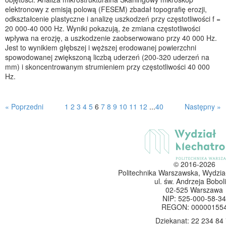
elektronowy z emisją polową (FESEM) zbadał topografię erozji,
odkształcenie plastyczne i analizę uszkodzeń przy częstotliwości f =
20 000-40 000 Hz. Wyniki pokazują, że zmiana częstotliwości
wpływa na erozję, a uszkodzenie zaobserwowano przy 40 000 Hz.
Jest to wynikiem głębszej i węższej erodowanej powierzchni
spowodowanej zwiększoną liczbą uderzeń (200-320 uderzeń na
mm) i skoncentrowanym strumieniem przy częstotliwości 40 000
Hz.
« Poprzedni
1
2
3
4
5
6
7
8
9
10
11
12
...
40
Następny »
© 2016-2026
Politechnika Warszawska, Wydzia
ul. św. Andrzeja Boboli
02-525 Warszawa
NIP: 525-000-58-34
REGON: 00000155
Dziekanat: 22 234 84