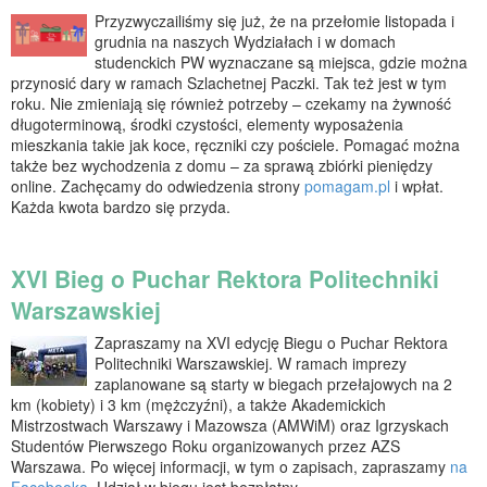
Przyzwyczailiśmy się już, że na przełomie listopada i
grudnia na naszych Wydziałach i w domach
studenckich PW wyznaczane są miejsca, gdzie można
przynosić dary w ramach Szlachetnej Paczki. Tak też jest w tym
roku. Nie zmieniają się również potrzeby – czekamy na żywność
długoterminową, środki czystości, elementy wyposażenia
mieszkania takie jak koce, ręczniki czy pościele. Pomagać można
także bez wychodzenia z domu – za sprawą zbiórki pieniędzy
online. Zachęcamy do odwiedzenia strony
pomagam.pl
i wpłat.
Każda kwota bardzo się przyda.
XVI Bieg o Puchar Rektora Politechniki
Warszawskiej
Zapraszamy na XVI edycję Biegu o Puchar Rektora
Politechniki Warszawskiej. W ramach imprezy
zaplanowane są starty w biegach przełajowych na 2
km (kobiety) i 3 km (mężczyźni), a także Akademickich
Mistrzostwach Warszawy i Mazowsza (AMWiM) oraz Igrzyskach
Studentów Pierwszego Roku organizowanych przez AZS
Warszawa. Po więcej informacji, w tym o zapisach, zapraszamy
na
Facebooka
. Udział w biegu jest bezpłatny.