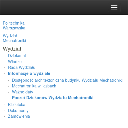
Toggle
navigat
Politechnika
Warszawska
Wydział
Mechatroniki
Wydział
Dziekanat
Władze
Rada Wydziału
Informacje o wydziale
Dostępność architektoniczna budynku Wydziału Mechatroniki
Mechatronika w liczbach
Ważne daty
Poczet Dziekanów Wydziału Mechatroniki
Biblioteka
Dokumenty
Zamówienia
Strona główna
»
Wydział
»
Informacje o wydziale
»
Poczet Dziekanów Wydz