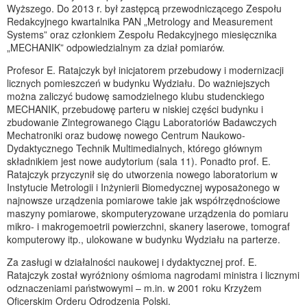
Wyższego. Do 2013 r. był zastępcą przewodniczącego Zespołu
Redakcyjnego kwartalnika PAN „Metrology and Measurement
Systems” oraz członkiem Zespołu Redakcyjnego miesięcznika
„MECHANIK” odpowiedzialnym za dział pomiarów.
Profesor E. Ratajczyk był inicjatorem przebudowy i modernizacji
licznych pomieszczeń w budynku Wydziału. Do ważniejszych
można zaliczyć budowę samodzielnego klubu studenckiego
MECHANIK, przebudowę parteru w niskiej części budynku i
zbudowanie Zintegrowanego Ciągu Laboratoriów Badawczych
Mechatroniki oraz budowę nowego Centrum Naukowo-
Dydaktycznego Technik Multimedialnych, którego głównym
składnikiem jest nowe audytorium (sala 11). Ponadto prof. E.
Ratajczyk przyczynił się do utworzenia nowego laboratorium w
Instytucie Metrologii i Inżynierii Biomedycznej wyposażonego w
najnowsze urządzenia pomiarowe takie jak współrzędnościowe
maszyny pomiarowe, skomputeryzowane urządzenia do pomiaru
mikro- i makrogemoetrii powierzchni, skanery laserowe, tomograf
komputerowy itp., ulokowane w budynku Wydziału na parterze.
Za zasługi w działalności naukowej i dydaktycznej prof. E.
Ratajczyk został wyróżniony ośmioma nagrodami ministra i licznymi
odznaczeniami państwowymi – m.in. w 2001 roku Krzyżem
Oficerskim Orderu Odrodzenia Polski.