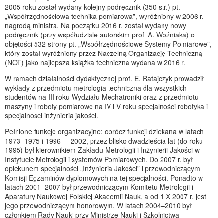
2005 roku został wydany kolejny podręcznik (350 str.) pt.
„Współrzędnościowa technika pomiarowa”, wyróżniony w 2006 r.
nagrodą ministra. Na początku 2016 r. został wydany nowy
podręcznik (przy współudziale autorskim prof. A. Woźniaka) o
objętości 532 strony pt. „Współrzędnościowe Systemy Pomiarowe”,
który został wyróżniony przez Naczelną Organizację Techniczną
(NOT) jako najlepsza książka techniczna wydana w 2016 r.
W ramach działalności dydaktycznej prof. E. Ratajczyk prowadził
wykłady z przedmiotu metrologia techniczna dla wszystkich
studentów na III roku Wydziału Mechatroniki oraz z przedmiotu
maszyny i roboty pomiarowe na IV i V roku specjalności robotyka i
specjalności inżynieria jakości.
Pełnione funkcje organizacyjne: oprócz funkcji dziekana w latach
1973–1975 i 1996– –2002, przez blisko dwadzieścia lat (do roku
1995) był kierownikiem Zakładu Metrologii i Inżynierii Jakości w
Instytucie Metrologii i systemów Pomiarowych. Do 2007 r. był
opiekunem specjalności „Inżynieria Jakości” i przewodniczącym
Komisji Egzaminów dyplomowych na tej specjalności. Ponadto w
latach 2001–2007 był przewodniczącym Komitetu Metrologii i
Aparatury Naukowej Polskiej Akademii Nauk, a od 1 X 2007 r. jest
jego przewodniczącym honorowym. W latach 2004–2010 był
członkiem Rady Nauki przy Ministrze Nauki i Szkolnictwa