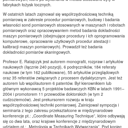
fabrykach łożysk tocznych.
W ostatnich latach zajmował się współrzędnościową techniką
pomiarową w zakresie procedur pomiarowych, budowy i badania
własności sond pomiarowych stosowanych w maszynach i robotach
pomiarowych oraz opracowywaniem metod badania dokładności
maszyn pomiarowych (obejmujące procedury i ich oprogramowania
komputerowe, opracowanie użytkowych procedur atestacji i
kalibracji maszyn pomiarowych). Prowadził też badania
dokładności pomiarów skaningowych.
Profesor E. Ratajczyk jest autorem monografii, rozpraw i artykułów
naukowych (łącznie 240 pozycji), 6 podręczników, 184 referaty
naukowe (w tym 162 publikowane), 55 artykułów przeglądowych
oraz 35 referatów związanych z procesem dydaktycznym. Jest też
autorem lub współautorem 6 patentów. Był kierownikiem lub
głównym wykonawcą 5 projektów badawczych KBN w latach 1991–
2004 i promotorem 11 przewodów doktorskich (w tym 2
cudzoziemców). Jest prekursorem rozwoju w kraju
współrzędnościowej techniki pomiarowej. Zainicjował sympozja i
seminaria z tego zakresu przekształcone w międzynarodowe
konferencje pt.: „Coordinate Measuring Technique”, które odbywają
się co dwa lata, oraz krajowe konferencje z międzynarodowym
udziałem pt.: „Metrologia w Technikach Wytwarzania”. Pod koniec