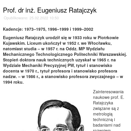
Prof. dr inż. Eugeniusz Ratajczyk
Opublikowano: 25.02.2022 10:50
Kadencje: 1973–1975, 1996–1999 i 1999–2002
Eugeniusz Ratajczyk urodził się w 1933 roku w Piotrkowie
Kujawskim. Liceum ukończył w 1952 r. we Włocławku,
natomiast studia – w 1957 r. na Oddz. MP Wydziału
Mechanicznego Technologicznego Politechniki Warszawskiej.
Stopień doktora nauk technicznych uzyskał w 1965 r. na
Wydziale Mechaniki Precyzyjnej PW, tytuł i stanowisko
docenta w 1970 r., tytuł profesora i stanowisko profesora
nadzw. – w 1986 r., a stanowisko profesora zwyczajnego – w
1994 roku.
Zainteresowania
naukowe prof. E.
Ratajczyka
związane są z
metrologią
techniczną i
badaniami nad
rozwojem