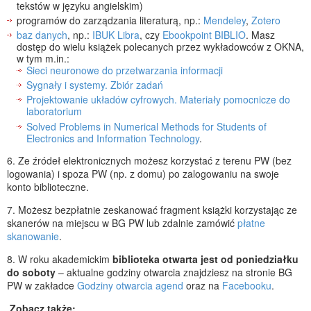
tekstów w języku angielskim)
programów do zarządzania literaturą, np.:
Mendeley
,
Zotero
baz danych
, np.:
IBUK Libra
, czy
Ebookpoint BIBLIO
. Masz
dostęp do wielu książek polecanych przez wykładowców z OKNA,
w tym m.in.:
Sieci neuronowe do przetwarzania informacji
Sygnały i systemy. Zbiór zadań
Projektowanie układów cyfrowych. Materiały pomocnicze do
laboratorium
Solved Problems in Numerical Methods for Students of
Electronics and Information Technology
.
6. Ze źródeł elektronicznych możesz korzystać z terenu PW (bez
logowania) i spoza PW (np. z domu) po zalogowaniu na swoje
konto biblioteczne.
7. Możesz bezpłatnie zeskanować fragment książki korzystając ze
skanerów na miejscu w BG PW lub zdalnie zamówić
płatne
skanowanie
.
8. W roku akademickim
biblioteka otwarta jest od poniedziałku
do soboty
– aktualne godziny otwarcia znajdziesz na stronie BG
PW w zakładce
Godziny otwarcia agend
oraz na
Facebooku
.
Zobacz także: