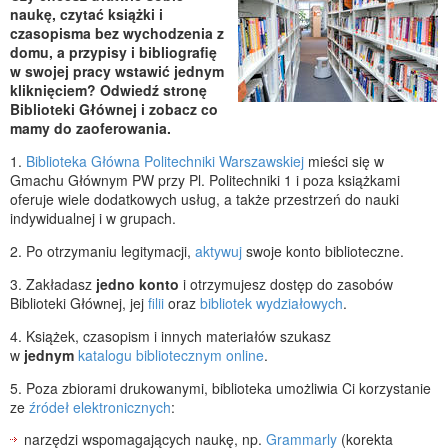
naukę, czytać książki i
czasopisma bez wychodzenia z
domu, a przypisy i bibliografię
w swojej pracy wstawić jednym
kliknięciem? O
dwiedź stronę
Biblioteki Głównej i zobacz co
mamy do zaoferowania.
1.
Biblioteka Główna Politechniki Warszawskiej
mieści się w
Gmachu Głównym PW przy Pl. Politechniki 1 i poza książkami
oferuje wiele dodatkowych usług, a także przestrzeń do nauki
indywidualnej i w grupach.
2. Po otrzymaniu legitymacji,
aktywuj
swoje konto biblioteczne.
3. Zakładasz
jedno konto
i otrzymujesz dostęp do zasobów
Biblioteki Głównej, jej
filii
oraz
bibliotek wydziałowych
.
4. Książek, czasopism i innych materiałów szukasz
w
jednym
katalogu bibliotecznym online
.
5. Poza zbiorami drukowanymi, biblioteka umożliwia Ci korzystanie
ze
źródeł elektronicznych
:
narzędzi wspomagających naukę, np.
Grammarly
(korekta