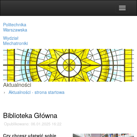
Toggle
navigat
Politechnika
Warszawska
Wydział
Mechatroniki
Aktualności
Aktualności - strona startowa
Strona główna
»
Aktualności
»
Biblioteka Główna
Opublikowano: 06.01.2025 16:22
Czy chcesz ułatwić sobie