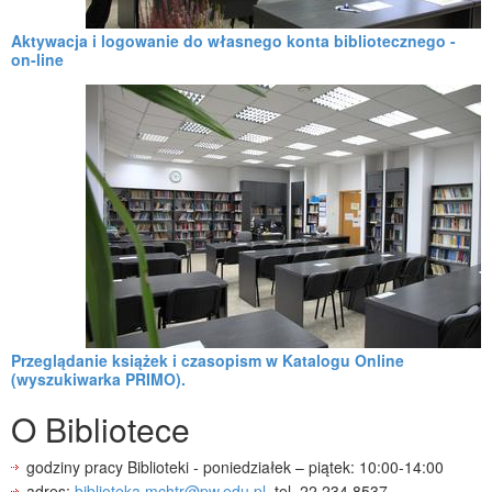
Aktywacja i logowanie do własnego
konta bibliotecznego -
on-line
Przeglądanie książek i czasopism
w Katalogu Online
(wyszukiwarka PRIMO).
O Bibliotece
godziny pracy Biblioteki - poniedziałek – piątek: 10:00-14:00
adres:
biblioteka.mchtr@pw.edu.pl
, tel. 22 234 8537