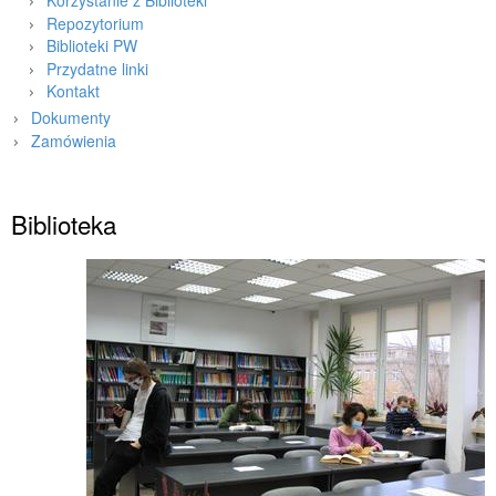
Korzystanie z Biblioteki
Repozytorium
Biblioteki PW
Przydatne linki
Kontakt
Dokumenty
Zamówienia
Strona główna
»
Wydział
»
Biblioteka