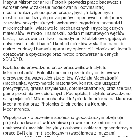
Instytut Mikromechaniki i Fotoniki prowadzi prace badawcze i
wdrożeniowe w zakresie modelowania i optymalizacji
mechatronicznych urządzeń precyzyjnych, inteligentnych
elektromechanicznych podzespołów napędowych małej mocy,
zespołów pozycjonujących, wybranych zagadnień mechaniki i
mikromechaniki, właściwości mechanicznych i trybologicznych
materiałów w mikro- i nanoskali, badań miniaturowych węzłów
tarcia, modelowania mikro- i nanodynamiki obiektów drgających,
optycznych metod badań i kontroli obiektów w skali od nano do
makro, budowy i badania aparatury optycznej i fotonicznej, technik
obrazowania optycznego oraz metod przetwarzania danych
2D/3D/4D.
Kształcenie prowadzone przez pracowników Instytutu
Mikromechaniki i Fotoniki obejmuje przedmioty podstawowe,
oferowane dla wszystkich studentów Wydziału Mechatroniki
(mechanika, wytrzymałość materiałów, konstrukcja urządzeń
precyzyjnych, grafika inżynierska, optomechatronika) oraz szeroką
gamę przedmiotów obieralnych. Pod opieką Instytutu prowadzone
są specjalności Mikromechanika i Inżynieria fotoniczna na kierunku
Mechatronika oraz Photonics Engineering na kierunku
Mechatronics.
Współpraca z otoczeniem społeczno-gospodarczym obejmuje
projekty badawcze i wdrożeniowe prowadzone z jednostkami
naukowymi (uczelnie, instytuty naukowe), sektorem gospodarczym
(prace B+R dla firm), społecznym (współpraca z muzeami,