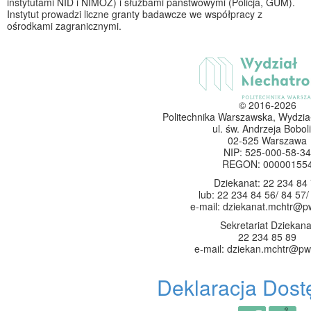
instytutami NID i NIMOZ) i służbami państwowymi (Policja, GUM).
Instytut prowadzi liczne granty badawcze we współpracy z
ośrodkami zagranicznymi.
© 2016-2026
Politechnika Warszawska, Wydzia
ul. św. Andrzeja Boboli
02-525 Warszawa
NIP: 525-000-58-34
REGON: 00000155
Dziekanat: 22 234 84
lub: 22 234 84 56/ 84 57/
e-mail: dziekanat.mchtr@p
Sekretariat Dziekana
22 234 85 89
e-mail: dziekan.mchtr@pw
Deklaracja Dost