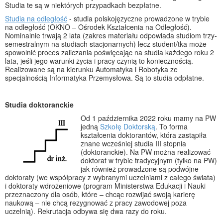
Studia te są w niektórych przypadkach bezpłatne.
Studia na odległość
- studia polskojęzyczne prowadzone w trybie
na odległość (OKNO – Ośrodek Kształcenia na Odległość).
Nominalnie trwają 2 lata (zakres materiału odpowiada studiom trzy-
semestralnym na studiach stacjonarnych) lecz student/tka może
spowolnić proces zaliczania poświęcając na studia każdego roku 2
lata, jeśli jego warunki życia i pracy czynią to koniecznością.
Realizowane są na kierunku Automatyka i Robotyka ze
specjalnością Informatyka Przemysłowa. Są to studia odpłatne.
Studia doktoranckie
Od 1 października 2022 roku mamy na PW
jedną
Szkołę Doktorską
. To forma
kształcenia doktorantów, która zastąpiła
znane wcześniej studia III stopnia
(doktoranckie). Na PW można realizować
doktorat w trybie tradycyjnym (tylko na PW)
jak również prowadzone są podwójne
doktoraty (we współpracy z wybranymi uczelniami z całego świata)
i doktoraty wdrożeniowe (program Ministerstwa Edukacji i Nauki
przeznaczony dla osób, które – chcąc rozwijać swoją karierę
naukową – nie chcą rezygnować z pracy zawodowej poza
uczelnią). Rekrutacja odbywa się dwa razy do roku.