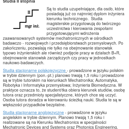
Studia II stopnia
Są to studia uzupełniające, dla osób, które
posiadają już co najmniej dyplom inżyniera
kierunku technicznego. Studia
magisterskie przygotowują do twórczego
uczestnictwa i kierowania zespołami
przygotowującymi wdrożenia
zaawansowanych systemów mechatronicznych w ośrodkach
badawczo - rozwojowych i przedsiębiorstwach przemysłowych. Po
zakończeniu, pozwalają nie tylko na obejmowanie stanowisk
typowo inżynierskich ale również podjęcie pracy w działach B+R,
obejmowanie stanowisk zarządczych czy pracy w jednostkach
naukowo-badawczych.
Studia stacjonarne polskojęzyczne
- prowadzone w języku polskim
w trybie dziennym (pon.-pt.) planowo trwają 1,5 roku i prowadzone
są w trybie tutorskim na kierunkach Mechatronika; Automatyka,
Robotyka i Informatyka przemysłowa; Inżynieria Biomedyczna. W
praktyce oznacza to, że student/tka obiera kierunek studiów, osobę
tutora oraz przedmioty specjalistyczne, których chce się uczyć.
Osoba tutora doradza w kierowaniu ścieżką nauki. Studia te są w
większości przypadków bezpłatne.
Studia stacjonarne anglojęzyczne
- prowadzone w języku
angielskim w trybie dziennym. Planowo trwają 1,5 roku i
realizowane są na Kierunku Mechatronics w specjalności
Mechatronic Devices and Systems oraz Photonics Engineering.