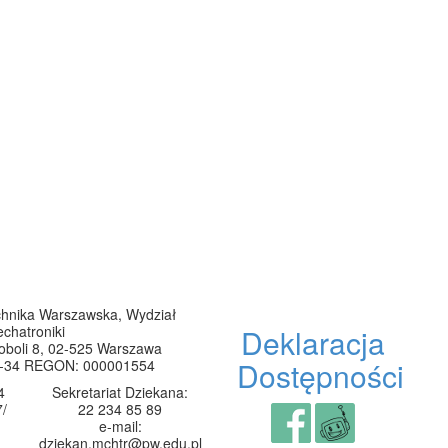
chnika Warszawska, Wydział
chatroniki
Deklaracja
oboli 8,
02-525 Warszawa
Dostępności
8-34
REGON: 000001554
4
Sekretariat Dziekana:
7/
22 234 85 89
e-mail:
dziekan.mchtr@pw.edu.pl