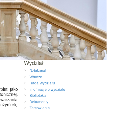
Wydział
Dziekanat
Władze
Rada Wydziału
plin; jako
Informacje o wydziale
tonicznej.
Biblioteka
twarzania
Dokumenty
nżynierię
Zamówienia