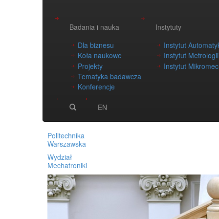
Badania i nauka
Instytuty
Dla biznesu
Instytut Automatyk
Koła naukowe
Instytut Metrologi
Projekty
Instytut Mikromech
Tematyka badawcza
Konferencje
EN
Politechnika
Warszawska
Wydział
Mechatroniki