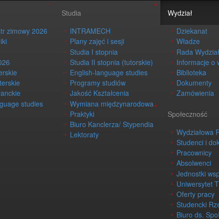
Studia
Wydział
str zimowy 2026
INTRAMECH
Dziekanat
iki
Plany zajęć i sesji
Władze
Studia I stopnia
Rada Wydzia
026
Studia II stopnia (tutorskie)
Informacje o 
erskie
English-language studies
Biblioteka
terskie
Programy studiów
Dokumenty
ranckie
Jakość Kształcenia
Zamówienia
nguage studies
Wymiana międzynarodowa
Praktyki
Społeczność
Biuro Kanclerza/ Stypendia
Wydziałowa 
Lektoraty
Studenci i do
Pracownicy
Absolwenci
Jednostki ws
Uniwersytet 
Oferty pracy
Studencki Rz
Biuro ds. Spo