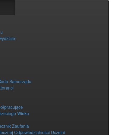
łu
wydziale
Rada Samorządu
ktoranci
półpracujące
Trzeciego Wieku
ecznik Zaufania
łecznej Odpowiedzialności Uczelni