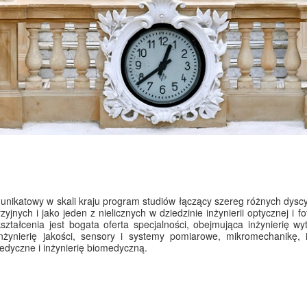
 unikatowy w skali kraju program studiów łączący szereg różnych dyscy
yjnych i jako jeden z nielicznych w dziedzinie inżynierii optycznej i fo
ształcenia jest bogata oferta specjalności, obejmująca inżynierię wy
żynierię jakości, sensory i systemy pomiarowe, mikromechanikę, i
medyczne i inżynierię biomedyczną.