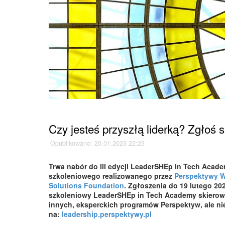
Strona główna
»
Aktualności
»
Czy jesteś przyszłą liderką? Zgłoś
Opublikowano: 20.01.2023 22:23
Trwa nabór do III edycji LeaderSHEp in Tech Acad
szkoleniowego realizowanego przez
Perspektywy 
Solutions Foundation
. Zgłoszenia do 19 lutego 2
szkoleniowy LeaderSHEp in Tech Academy skierowa
innych, eksperckich programów Perspektyw, ale nie
na:
leadership.perspektywy.pl