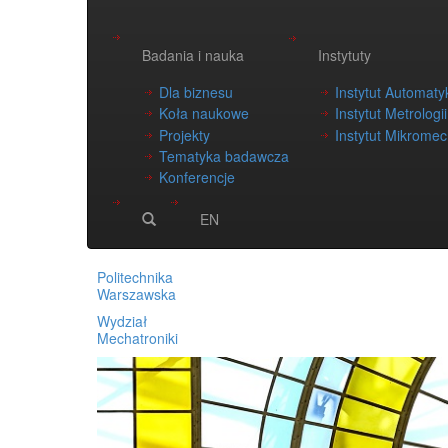
Badania i nauka
Instytuty
Dla biznesu
Instytut Automatyk
Koła naukowe
Instytut Metrologi
Projekty
Instytut Mikromech
Tematyka badawcza
Konferencje
EN
Politechnika
Warszawska
Wydział
Mechatroniki