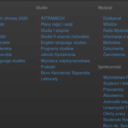
Studia
Wydział
str zimowy 2026
INTRAMECH
Dziekanat
iki
Plany zajęć i sesji
Władze
Studia I stopnia
Rada Wydzia
026
Studia II stopnia (tutorskie)
Informacje o 
erskie
English-language studies
Biblioteka
terskie
Programy studiów
Dokumenty
ranckie
Jakość Kształcenia
Zamówienia
nguage studies
Wymiana międzynarodowa
Praktyki
Społeczność
Biuro Kanclerza/ Stypendia
Wydziałowa 
Lektoraty
Studenci i do
Pracownicy
Absolwenci
Jednostki ws
Uniwersytet 
Oferty pracy
Studencki Rz
Biuro ds. Spo