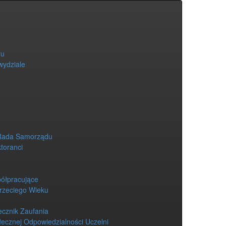
łu
wydziale
Rada Samorządu
ktoranci
półpracujące
Trzeciego Wieku
ecznik Zaufania
łecznej Odpowiedzialności Uczelni