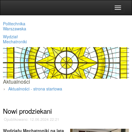
Toggle
navigat
Politechnika
Warszawska
Wydział
Mechatroniki
Aktualności
Aktualności - strona startowa
Strona główna
»
Aktualności
»
Nowi prodziekani
Opublikowano: 12.06.2024 22:21
Wydziału Mechatroniki na lata