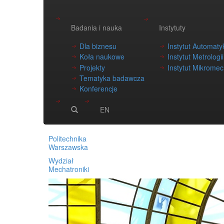
Badania i nauka
Instytuty
Dla biznesu
Instytut Automatyk
Koła naukowe
Instytut Metrologi
Projekty
Instytut Mikromech
Tematyka badawcza
Konferencje
EN
Politechnika
Warszawska
Wydział
Mechatroniki