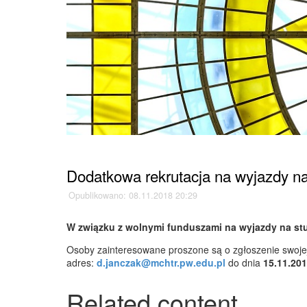
Strona główna
»
Aktualności
»
Dodatkowa rekrutacja na wyjazdy 
Opublikowano: 08.11.2018 20:29
W związku z wolnymi funduszami na wyjazdy na st
Osoby zainteresowane proszone są o zgłoszenie swoje
adres:
d.janczak@mchtr.pw.edu.pl
do dnia
15.11.20
Related content