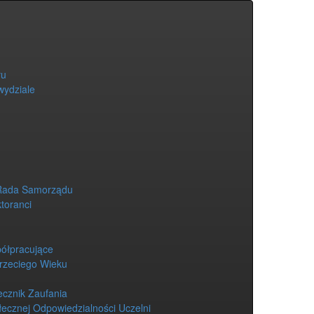
łu
wydziale
Rada Samorządu
ktoranci
półpracujące
Trzeciego Wieku
ecznik Zaufania
łecznej Odpowiedzialności Uczelni