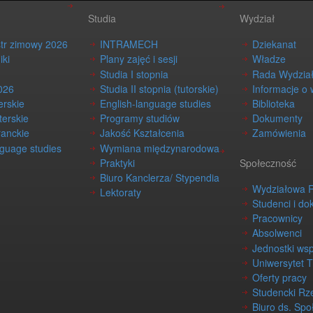
Studia
Wydział
str zimowy 2026
INTRAMECH
Dziekanat
iki
Plany zajęć i sesji
Władze
Studia I stopnia
Rada Wydzia
026
Studia II stopnia (tutorskie)
Informacje o 
erskie
English-language studies
Biblioteka
terskie
Programy studiów
Dokumenty
ranckie
Jakość Kształcenia
Zamówienia
nguage studies
Wymiana międzynarodowa
Praktyki
Społeczność
Biuro Kanclerza/ Stypendia
Wydziałowa 
Lektoraty
Studenci i do
Pracownicy
Absolwenci
Jednostki ws
Uniwersytet 
Oferty pracy
Studencki Rz
Biuro ds. Spo