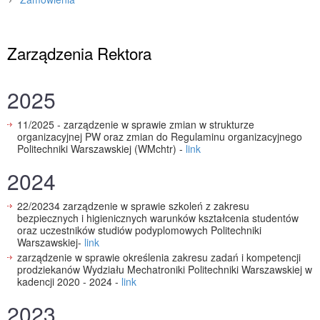
Strona główna
»
Wydział
»
Dokumenty
»
Zarządzenia Rektora
2025
11/2025 - zarządzenie w sprawie zmian w strukturze
organizacyjnej PW oraz zmian do Regulaminu organizacyjnego
Politechniki Warszawskiej (WMchtr) -
link
2024
22/20234 zarządzenie w sprawie szkoleń z zakresu
bezpiecznych i higienicznych warunków kształcenia studentów
oraz uczestników studiów podyplomowych Politechniki
Warszawskiej-
link
zarządzenie w sprawie określenia zakresu zadań i kompetencji
prodziekanów Wydziału Mechatroniki Politechniki Warszawskiej w
kadencji 2020 - 2024 -
link
2023