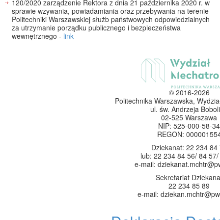
120/2020 zarządzenie Rektora z dnia 21 października 2020 r. w
sprawie wzywania, powiadamiania oraz przebywania na terenie
Politechniki Warszawskiej służb państwowych odpowiedzialnych
za utrzymanie porządku publicznego i bezpieczeństwa
wewnętrznego -
link
© 2016-2026
Politechnika Warszawska, Wydzia
ul. św. Andrzeja Boboli
02-525 Warszawa
NIP: 525-000-58-34
REGON: 00000155
Dziekanat: 22 234 84
lub: 22 234 84 56/ 84 57/
e-mail: dziekanat.mchtr@p
Sekretariat Dziekana
22 234 85 89
e-mail: dziekan.mchtr@pw