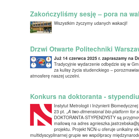
Zakończyliśmy sesję – pora na wa
Wszystkim życzymy udanych wakacji!
Drzwi Otwarte Politechniki Warsza
Już 14 czerwca 2025 r. zapraszamy na Dr
Tradycyjnie wydarzenie odbędzie się w G
za kulisy życia studenckiego – porozmawia
atmosferę naszej uczelni.
Konkurs na doktoranta - stypend
Instytut Metrologii i Inżynierii Biomedyc
23 pt. „
A two-dimensional bio-platform for
DOKTORANTA-STYPENDYSTY są przyjmowane p
mailową na adres agnieszka.jastrzebska@pw
projektu. Projekt NCN-u oferuje unikalny 
multidyscyplinarnej grupie we współpracy międzynarod