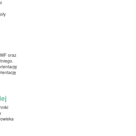
i
oły
m WF oraz
tniego.
rientację
ientację
iej
hniki
y
łowieka