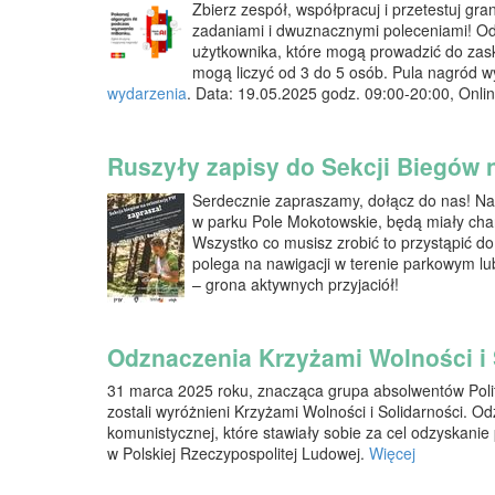
Zbierz zespół, współpracuj i przetestuj gra
zadaniami i dwuznacznymi poleceniami! Odk
użytkownika, które mogą prowadzić do zask
mogą liczyć od 3 do 5 osób. Pula nagród w
wydarzenia
. Data: 19.05.2025 godz. 09:00-20:00, Onli
Ruszyły zapisy do Sekcji Biegów 
Serdecznie zapraszamy, dołącz do nas! Na
w parku Pole Mokotowskie, będą miały chara
Wszystko co musisz zrobić to przystąpić do
polega na nawigacji w terenie parkowym l
– grona aktywnych przyjaciół!
Odznaczenia Krzyżami Wolności i 
31 marca 2025 roku, znacząca grupa absolwentów Polite
zostali wyróżnieni Krzyżami Wolności i Solidarności. 
komunistycznej, które stawiały sobie za cel odzyskanie
w Polskiej Rzeczypospolitej Ludowej.
Więcej