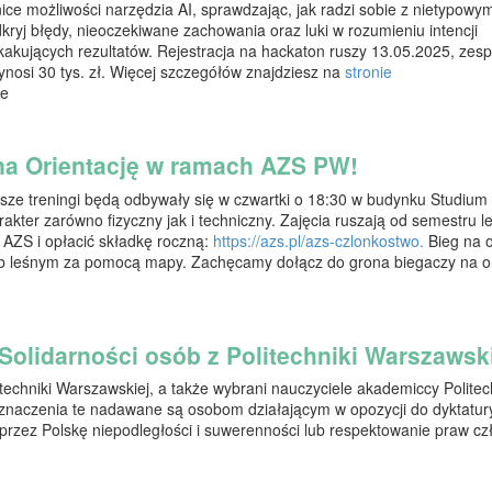
nice możliwości narzędzia AI, sprawdzając, jak radzi sobie z nietypowym
ryj błędy, nieoczekiwane zachowania oraz luki w rozumieniu intencji
akujących rezultatów. Rejestracja na hackaton ruszy 13.05.2025, zesp
ynosi 30 tys. zł. Więcej szczegółów znajdziesz na
stronie
ne
na Orientację w ramach AZS PW!
sze treningi będą odbywały się w czwartki o 18:30 w budynku Studiu
kter zarówno fizyczny jak i techniczny. Zajęcia ruszają od semestru le
 AZS i opłacić składkę roczną:
https://azs.pl/azs-czlonkostwo.
Bieg na o
ub leśnym za pomocą mapy. Zachęcamy dołącz do grona biegaczy na or
Solidarności osób z Politechniki Warszawsk
chniki Warszawskiej, a także wybrani nauczyciele akademiccy Politec
Odznaczenia te nadawane są osobom działającym w opozycji do dyktatur
 przez Polskę niepodległości i suwerenności lub respektowanie praw cz