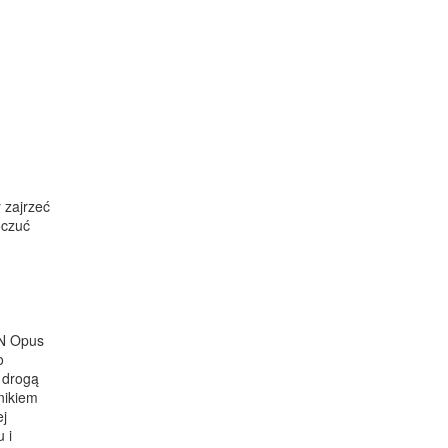
 zajrzeć
oczuć
CN Opus
o
 drogą
nikiem
ej
 i