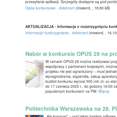
przesyłania aplikacji. Szczegóły dostępne są pod poniż
Opisy konkursowe - doktorant
(msword, , 18,80 kB)
AKTUALIZACJA - Informacja o rozstrzygnięciu kon
Informacja rozstrzygnięcie - doktorant
(msword, , 16,10
Nabór w konkursie OPUS 29 na pr
W ramach OPUS 29 można realizować projekt
współpracy z partnerami krajowymi, możn
projektu nie jest ograniczony – musi jedn
wynagrodzenia, stypendia, zakup aparatury,
budżet konkursu wynosi 550 mln zł, co sta
do 17 czerwca 2025 r., do godziny 16:00 
popularnym konkursem na PW.
Więcej
Politechnika Warszawska na 28. 
„Ale kosmos!” – pod takim hasłem odbywa 