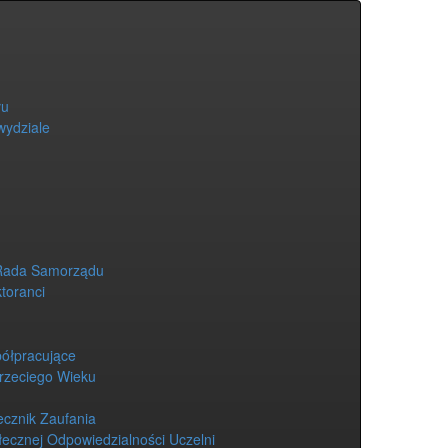
łu
wydziale
Rada Samorządu
ktoranci
półpracujące
Trzeciego Wieku
ecznik Zaufania
łecznej Odpowiedzialności Uczelni