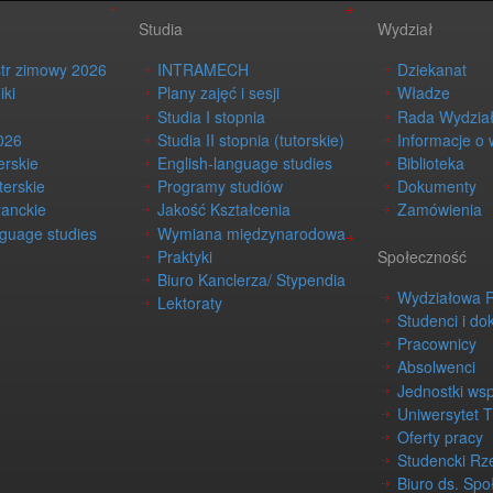
Studia
Wydział
str zimowy 2026
INTRAMECH
Dziekanat
iki
Plany zajęć i sesji
Władze
Studia I stopnia
Rada Wydzia
026
Studia II stopnia (tutorskie)
Informacje o 
erskie
English-language studies
Biblioteka
terskie
Programy studiów
Dokumenty
ranckie
Jakość Kształcenia
Zamówienia
nguage studies
Wymiana międzynarodowa
Praktyki
Społeczność
Biuro Kanclerza/ Stypendia
Wydziałowa 
Lektoraty
Studenci i do
Pracownicy
Absolwenci
Jednostki ws
Uniwersytet 
Oferty pracy
Studencki Rz
Biuro ds. Spo