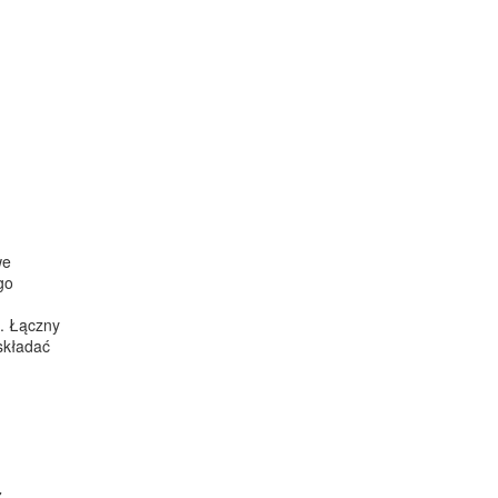
we
go
u. Łączny
składać
z