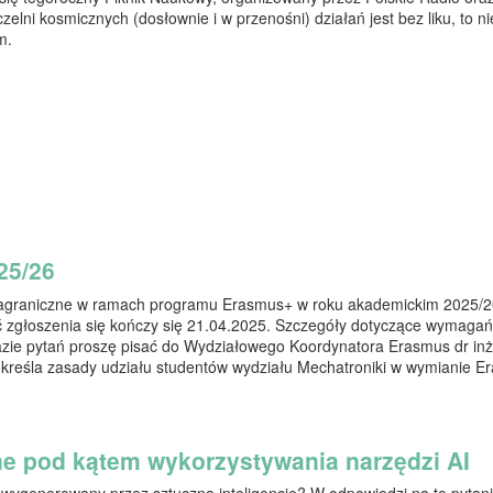
elni kosmicznych (dosłownie i w przenośni) działań jest bez liku, to n
m.
25/26
zagraniczne w ramach programu Erasmus+ w roku akademickim 2025/26
ć zgłoszenia się kończy się 21.04.2025. Szczegóły dotyczące wymaga
azie pytań proszę pisać do Wydziałowego Koordynatora Erasmus dr inż.
reśla zasady udziału studentów wydziału Mechatroniki w wymianie E
 pod kątem wykorzystywania narzędzi AI
ł wygenerowany przez sztuczną inteligencję? W odpowiedzi na to pytan