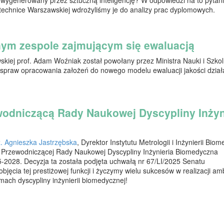
technice Warszawskiej wdrożyliśmy je do analizy prac dyplomowych.
nym zespole zajmującym się ewaluacją
skiej prof. Adam Woźniak został powołany przez Ministra Nauki i Szkol
praw opracowania założeń do nowego modelu ewaluacji jakości dział
wodniczącą Rady Naukowej Dyscypliny Inżyn
nż. Agnieszka Jastrzębska
, Dyrektor Instytutu Metrologii i Inżynierii Bio
ję Przewodniczącej Rady Naukowej Dyscypliny Inżynieria Biomedyczna
5-2028. Decyzja ta została podjęta uchwałą nr 67/LI/2025 Senatu
jęcia tej prestiżowej funkcji i życzymy wielu sukcesów w realizacji am
ach dyscypliny inżynierii biomedycznej!