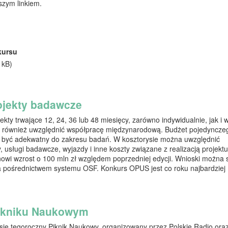
szym linkiem.
kursu
 kB)
ojekty badawcze
y trwające 12, 24, 36 lub 48 miesięcy, zarówno indywidualnie, jak i 
a również uwzględnić współpracę międzynarodową. Budżet pojedyncze
ak być adekwatny do zakresu badań. W kosztorysie można uwzględnić
 usługi badawcze, wyjazdy i inne koszty związane z realizacją projekt
nowi wzrost o 100 mln zł względem poprzedniej edycji. Wnioski można 
za pośrednictwem systemu OSF. Konkurs OPUS jest co roku najbardziej
Pikniku Naukowym
się tegoroczny Piknik Naukowy, organizowany przez Polskie Radio ora