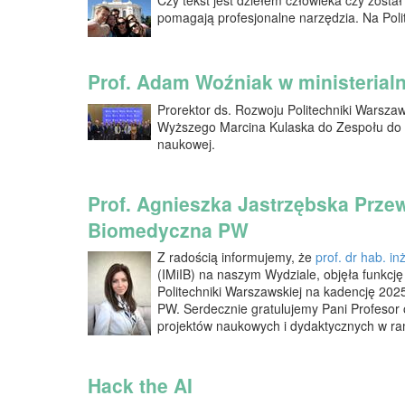
pomagają profesjonalne narzędzia. Na Poli
Prof. Adam Woźniak w ministerial
Prorektor ds. Rozwoju Politechniki Warszaw
Wyższego Marcina Kulaska do Zespołu do s
naukowej.
Prof. Agnieszka Jastrzębska Prze
Biomedyczna PW
Z radością informujemy, że
prof. dr hab. i
(IMiIB) na naszym Wydziale, objęła funkc
Politechniki Warszawskiej na kadencję 202
PW. Serdecznie gratulujemy Pani Profesor ob
projektów naukowych i dydaktycznych w ram
Hack the AI