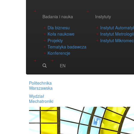
Badania i nauka
Instytuty
Dla biznesu
Instytut Automatyk
Koła naukowe
Instytut Metrologi
Projekty
Instytut Mikromech
Tematyka badawcza
Konferencje
EN
Politechnika
Warszawska
Wydział
Mechatroniki