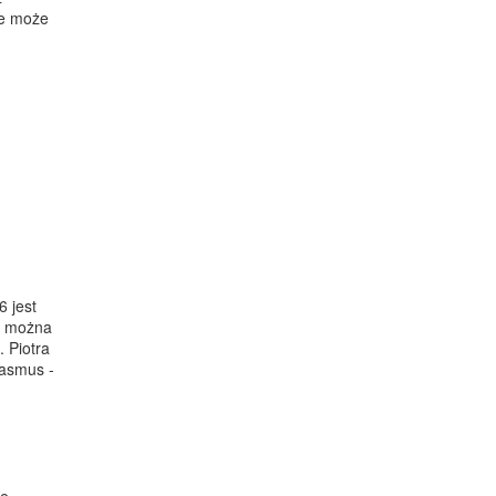
ie może
 jest
ń można
 Piotra
rasmus -
ie