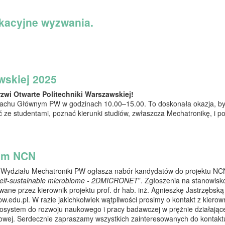
kacyjne wyzwania.
wskiej 2025
zwi Otwarte Politechniki Warszawskiej!
machu Głównym PW w godzinach 10.00–15.00. To doskonała okazja, by
ć ze studentami, poznać kierunki studiów, zwłaszcza Mechatronikę, i p
ium NCN
znej Wydziału Mechatroniki PW ogłasza nabór kandydatów do projektu N
 self-sustainable microbiome - 2DMICRONET
”. Zgłoszenia na stanowisk
rzez kierownik projektu prof. dr hab. inż. Agnieszkę Jastrzębską
.edu.pl. W razie jakichkolwiek wątpliwości prosimy o kontakt z kierow
ekosystem do rozwoju naukowego i pracy badawczej w prężnie działając
owej. Serdecznie zapraszamy wszystkich zainteresowanych do kontaktu