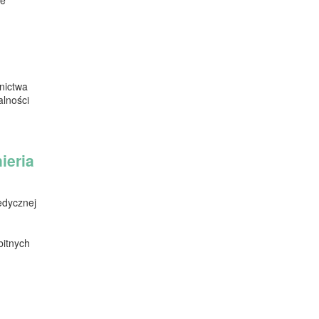
nictwa
alności
ieria
medycznej
bitnych