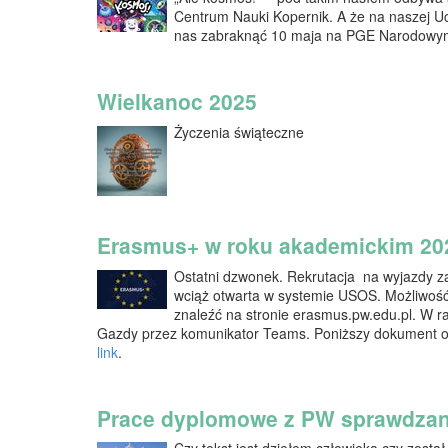
Centrum Nauki Kopernik. A że na naszej Ucz
nas zabraknąć 10 maja na PGE Narodowy
Wielkanoc 2025
Życzenia świąteczne
Erasmus+ w roku akademickim 20
Ostatni dzwonek. Rekrutacja na wyjazdy 
wciąż otwarta w systemie USOS. Możliwoś
znaleźć na stronie erasmus.pw.edu.pl. W r
Gazdy przez komunikator Teams. Poniższy dokument ok
link
.
Prace dyplomowe z PW sprawdzane
Czy tekst jest dziełem człowieka czy zosta